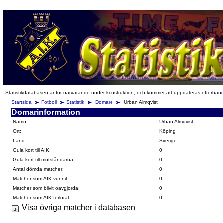
Statistikdatabasen är för närvarande under konstruktion, och kommer att uppdateras efterhan
Startsida
Fotboll
Statistik
Domare
Urban Almqvist
Domarinformation
Namn:
Urban Almqvist
Ort:
Köping
Land:
Sverige
Gula kort till AIK:
0
Gula kort till motståndarna:
0
Antal dömda matcher:
0
Matcher som AIK vunnit:
0
Matcher som blivit oavgjorda:
0
Matcher som AIK förlorat:
0
Visa övriga matcher i databasen