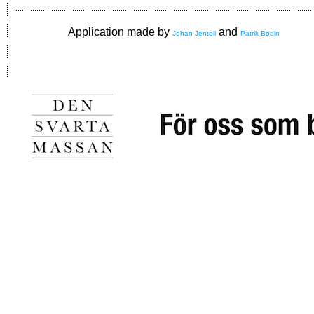
Application made by
and
Johan Jentell
Patrik Bodin