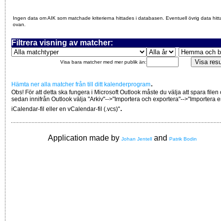
Ingen data om AIK som matchade kriterierna hittades i databasen. Eventuell övrig data hitt
ovan.
Filtrera visning av matcher:
Visa bara matcher med mer publik än:
.
Hämta ner alla matcher från till ditt kalenderprogram
Obs! För att detta ska fungera i Microsoft Outlook måste du välja att spara filen
sedan innifrån Outlook välja "Arkiv"-->"Importera och exportera"-->"Importera 
.
iCalendar-fil eller en vCalendar-fil (.vcs)"
Application made by
and
Johan Jentell
Patrik Bodin