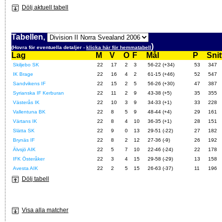
Dölj aktuell tabell
Tabellen,
)
(Hovra för eventuella detaljer -
klicka här för hemmatabell
Lag
M
V
O
F
Mål
P
Snit
Skiljebo SK
22
17
2
3
56-22 (+34)
53
347
IK Brage
22
16
4
2
61-15 (+46)
52
547
Sandvikens IF
22
15
2
5
56-26 (+30)
47
387
Syrianska IF Kerburan
22
11
2
9
43-38 (+5)
35
355
Västerås IK
22
10
3
9
34-33 (+1)
33
228
Vallentuna BK
22
8
5
9
48-44 (+4)
29
161
Värtans IK
22
8
4
10
36-35 (+1)
28
151
Slätta SK
22
9
0
13
29-51 (-22)
27
182
Brynäs IF
22
8
2
12
27-36 (-9)
26
192
Älvsjö AIK
22
5
7
10
22-46 (-24)
22
178
IFK Österåker
22
3
4
15
29-58 (-29)
13
158
Avesta AIK
22
2
5
15
26-63 (-37)
11
196
Dölj tabell
Visa alla matcher