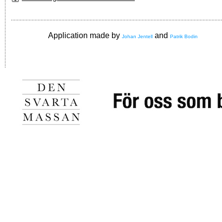
Application made by
and
Johan Jentell
Patrik Bodin