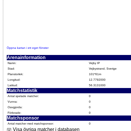
Öppna kartan i ett eget fönster
Arenainformation
Namn:
Vejby IP
Stad:
Vejbystrand, Sverige
Planstorlek:
101*61m
Longitud:
12.7792000
Latitud:
56.3131000
Matchstatistik
Antal spelade matcher:
0
Vunna:
0
Oavgjorda:
0
Förlorade:
0
Matchsponsor
Antal matcher med matchsponsor:
0
Visa övriga matcher i databasen