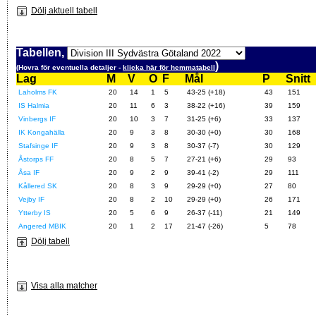
Dölj aktuell tabell
Tabellen,
)
(Hovra för eventuella detaljer -
klicka här för hemmatabell
Lag
M
V
O
F
Mål
P
Snitt
Laholms FK
20
14
1
5
43-25 (+18)
43
151
IS Halmia
20
11
6
3
38-22 (+16)
39
159
Vinbergs IF
20
10
3
7
31-25 (+6)
33
137
IK Kongahälla
20
9
3
8
30-30 (+0)
30
168
Stafsinge IF
20
9
3
8
30-37 (-7)
30
129
Åstorps FF
20
8
5
7
27-21 (+6)
29
93
Åsa IF
20
9
2
9
39-41 (-2)
29
111
Kållered SK
20
8
3
9
29-29 (+0)
27
80
Vejby IF
20
8
2
10
29-29 (+0)
26
171
Ytterby IS
20
5
6
9
26-37 (-11)
21
149
Angered MBIK
20
1
2
17
21-47 (-26)
5
78
Dölj tabell
Visa alla matcher