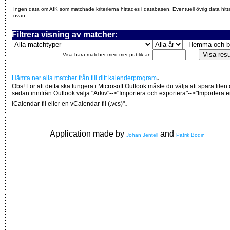
Ingen data om AIK som matchade kriterierna hittades i databasen. Eventuell övrig data hitt
ovan.
Filtrera visning av matcher:
Visa bara matcher med mer publik än:
.
Hämta ner alla matcher från till ditt kalenderprogram
Obs! För att detta ska fungera i Microsoft Outlook måste du välja att spara filen
sedan innifrån Outlook välja "Arkiv"-->"Importera och exportera"-->"Importera 
.
iCalendar-fil eller en vCalendar-fil (.vcs)"
Application made by
and
Johan Jentell
Patrik Bodin