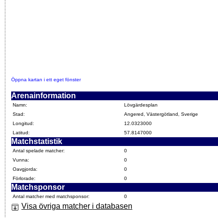
Öppna kartan i ett eget fönster
Arenainformation
Namn:
Lövgärdesplan
Stad:
Angered, Västergötland, Sverige
Longitud:
12.0323000
Latitud:
57.8147000
Matchstatistik
Antal spelade matcher:
0
Vunna:
0
Oavgjorda:
0
Förlorade:
0
Matchsponsor
Antal matcher med matchsponsor:
0
Visa övriga matcher i databasen