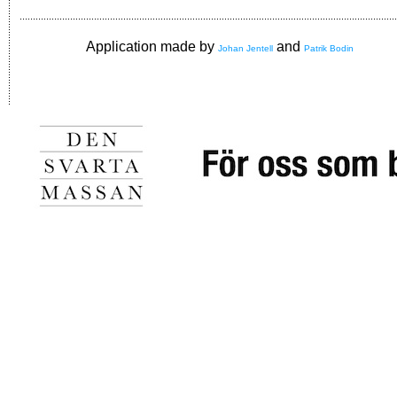
Application made by
and
Johan Jentell
Patrik Bodin