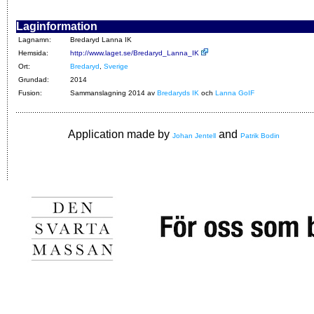
Laginformation
Lagnamn:
Bredaryd Lanna IK
Hemsida:
http://www.laget.se/Bredaryd_Lanna_IK
Ort:
Bredaryd
,
Sverige
Grundad:
2014
Fusion:
Sammanslagning 2014 av
Bredaryds IK
och
Lanna GoIF
Application made by
and
Johan Jentell
Patrik Bodin