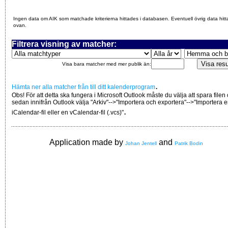
Ingen data om AIK som matchade kriterierna hittades i databasen. Eventuell övrig data hitt
ovan.
Filtrera visning av matcher:
Visa bara matcher med mer publik än:
.
Hämta ner alla matcher från till ditt kalenderprogram
Obs! För att detta ska fungera i Microsoft Outlook måste du välja att spara filen
sedan innifrån Outlook välja "Arkiv"-->"Importera och exportera"-->"Importera 
.
iCalendar-fil eller en vCalendar-fil (.vcs)"
Application made by
and
Johan Jentell
Patrik Bodin