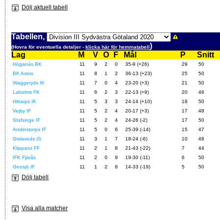
Dölj aktuell tabell
Tabellen,
)
(Hovra för eventuella detaljer -
klicka här för hemmatabell
Lag
M
V
O
F
Mål
P
Snitt
Höganäs BK
11
9
2
0
35-9 (+26)
29
50
BK Astrio
11
8
1
2
36-13 (+23)
25
50
Waggeryds IK
11
7
0
4
23-20 (+3)
21
50
Laholms FK
11
6
2
3
22-13 (+9)
20
46
Hittarps IK
11
5
3
3
24-14 (+10)
18
50
Vejby IF
11
5
2
4
20-17 (+3)
17
48
Stafsinge IF
11
5
2
4
24-26 (-2)
17
50
Anderstorps IF
11
5
0
6
25-39 (-14)
15
47
Gislaveds IS
11
3
1
7
18-24 (-6)
10
48
Klippans FF
11
2
1
8
21-43 (-22)
7
44
IFK Fjärås
11
2
0
9
19-30 (-11)
6
50
Gnosjö IF
11
1
2
8
14-33 (-19)
5
50
Dölj tabell
Visa alla matcher