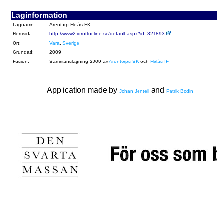
Laginformation
Lagnamn:
Arentorp Helås FK
Hemsida:
http://www2.idrottonline.se/default.aspx?id=321893
Ort:
Vara
,
Sverige
Grundad:
2009
Fusion:
Sammanslagning 2009 av
Arentorps SK
och
Helås IF
Application made by
and
Johan Jentell
Patrik Bodin