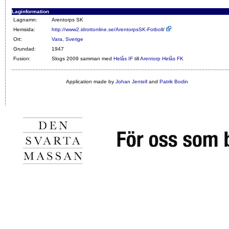
Laginformation
Lagnamn:
Arentorps SK
Hemsida:
http://www2.idrottonline.se/ArentorpsSK-Fotboll/
Ort:
Vara
,
Sverige
Grundad:
1947
Fusion:
Slogs 2009 samman med
Helås IF
till
Arentorp Helås FK
Application made by
Johan Jentell
and
Patrik Bodin