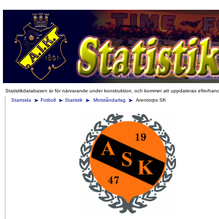
Statistikdatabasen är för närvarande under konstruktion, och kommer att uppdateras efterhan
Startsida
Fotboll
Statistik
Motståndarlag
Arentorps SK