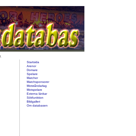
d.
Startsida
Arenor
Domare
Spelare
Matcher
Matchsponsorer
Motståndarlag
Motspelare
Externa länkar
Sökfunktion
Bildgalleri
Om databasen