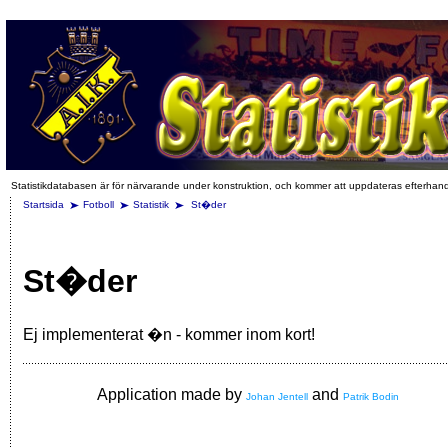
Statistikdatabasen är för närvarande under konstruktion, och kommer att uppdateras efterhan
Startsida
Fotboll
Statistik
St�der
St�der
Ej implementerat �n - kommer inom kort!
Application made by
and
Johan Jentell
Patrik Bodin