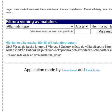
Ingen data om AIK som matchade kriterierna hittades i databasen. Eventuell övrig data hitt
ovan.
Filtrera visning av matcher:
Visa bara matcher med mer publik än:
.
Hämta ner alla matcher från till ditt kalenderprogram
Obs! För att detta ska fungera i Microsoft Outlook måste du välja att spara filen
sedan innifrån Outlook välja "Arkiv"-->"Importera och exportera"-->"Importera 
.
iCalendar-fil eller en vCalendar-fil (.vcs)"
Application made by
and
Johan Jentell
Patrik Bodin