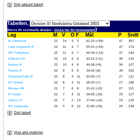
Dölj aktuell tabell
Tabellen,
)
(Hovra för eventuella detaljer -
klicka här för hemmatabell
Lag
M
V
O
F
Mål
P
Snitt
IK Oddevold
22
14
5
3
61-23 (+38)
47
397
Lärje-Angereds IF
22
11
4
7
55-31 (+24)
37
174
IFK Trollhättan
22
11
4
7
46-34 (+12)
37
144
Kållered SK
22
10
6
6
33-22 (+11)
36
135
Askims IK
22
10
4
8
44-36 (+8)
34
107
Åsebro IF
22
8
6
8
34-42 (-8)
30
162
Finlandia/Pallo IF
22
8
3
11
33-40 (-7)
27
121
KF Velebit
22
8
3
11
26-33 (-7)
27
198
Mossen BK
22
7
6
9
31-41 (-10)
27
115
IF Väster
22
7
4
11
29-45 (-16)
25
127
Vallens IF
22
7
2
13
27-43 (-16)
23
125
IFK Uddevalla
22
5
5
12
31-60 (-29)
20
239
Dölj tabell
Visa alla matcher