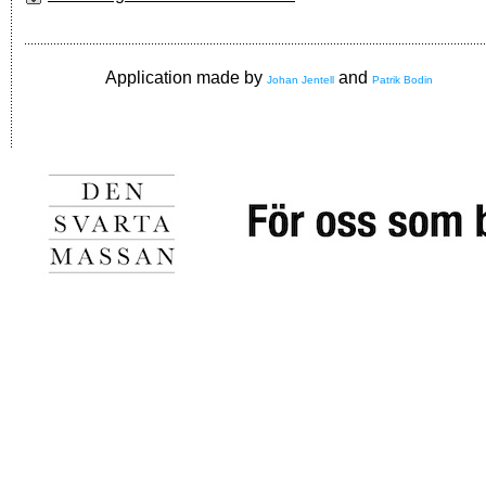
Application made by
and
Johan Jentell
Patrik Bodin