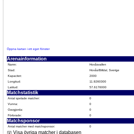
Öppna kartan i ett eget fönster
Arenainformation
Namn:
Hovåsvallen
Stad:
Hovås/Billdal, Sverige
Kapacitet:
2000
Longitud:
11.9260300
Latitud:
57.6176000
Matchstatistik
Antal spelade matcher:
0
Vunna:
0
Oavgjorda:
0
Förlorade:
0
Matchsponsor
Antal matcher med matchsponsor:
0
Visa övriga matcher i databasen