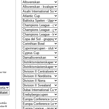
as här
nnifrån
dar-fil