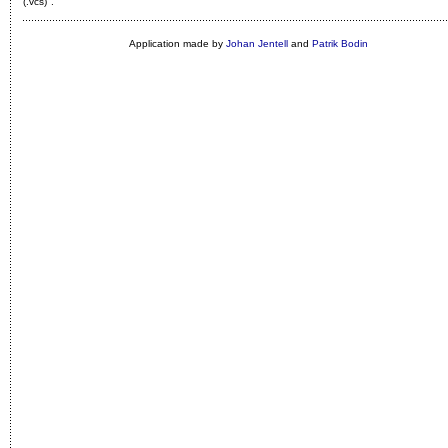
(.vcs)"
.
Application made by
Johan Jentell
and
Patrik Bodin