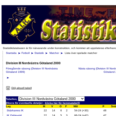
Statistikdatabasen är för närvarande under konstruktion, och kommer att uppdateras efterhan
Startsida
Fotboll
Statistik
Matcher
Lista över spelade matcher
Division III Nordvästra Götaland 2000
Föregående säsong (Division III Nordvästra
Nästa säsong (Division III Nord
Götaland 1999)
Götaland 
Dölj aktuell tabell
Tabellen,
(Hovra för eventuella detaljer -
klicka här för hemmatabell
)
Lag
M
V
O
F
Mål
P
Snit
Skärhamns IK
22
14
6
2
54-24 (+30)
48
IK Oddevold
22
14
5
3
66-24 (+42)
47