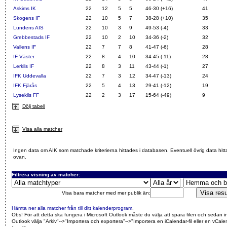
Askims IK
22
12
5
5
46-30 (+16)
41
Skogens IF
22
10
5
7
38-28 (+10)
35
Lundens AIS
22
10
3
9
49-53 (-4)
33
Grebbestads IF
22
10
2
10
34-36 (-2)
32
Vallens IF
22
7
7
8
41-47 (-6)
28
IF Väster
22
8
4
10
34-45 (-11)
28
Lerkils IF
22
8
3
11
43-44 (-1)
27
IFK Uddevalla
22
7
3
12
34-47 (-13)
24
IFK Fjärås
22
5
4
13
29-41 (-12)
19
Lysekils FF
22
2
3
17
15-64 (-49)
9
Dölj tabell
Visa alla matcher
Ingen data om AIK som matchade kriterierna hittades i databasen. Eventuell övrig data hitt
ovan.
Filtrera visning av matcher:
Visa bara matcher med mer publik än:
Hämta ner alla matcher från till ditt kalenderprogram
.
Obs! För att detta ska fungera i Microsoft Outlook måste du välja att spara filen och sedan i
Outlook välja "Arkiv"-->"Importera och exportera"-->"Importera en iCalendar-fil eller en vCalen