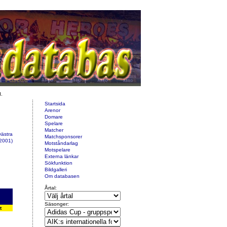
d.
Startsida
Arenor
Domare
Spelare
Matcher
västra
Matchsponsorer
2001)
Motståndarlag
Motspelare
Externa länkar
Sökfunktion
Bildgalleri
Om databasen
Årtal:
Säsonger:
t