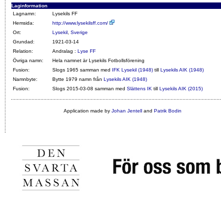
Laginformation
Lagnamn:
Lysekils FF
Hemsida:
http://www.lysekilsff.com/
Ort:
Lysekil
,
Sverige
Grundad:
1921-03-14
Relation:
Andralag :
Lyse FF
Övriga namn:
Hela namnet är Lysekils Fotbollsförening
Fusion:
Slogs 1965 samman med
IFK Lysekil (1948)
till
Lysekils AIK (1948)
Namnbyte:
Bytte 1979 namn från
Lysekils AIK (1948)
Fusion:
Slogs 2015-03-08 samman med
Slättens IK
till
Lysekils AIK (2015)
Application made by
Johan Jentell
and
Patrik Bodin