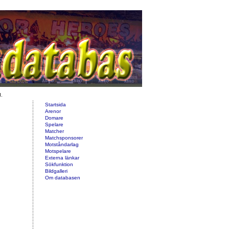
d.
Startsida
Arenor
Domare
Spelare
Matcher
Matchsponsorer
Motståndarlag
Motspelare
Externa länkar
Sökfunktion
Bildgalleri
Om databasen