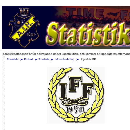
Statistikdatabasen är för närvarande under konstruktion, och kommer att uppdateras efterhan
Startsida
Fotboll
Statistik
Motståndarlag
Lysekils FF