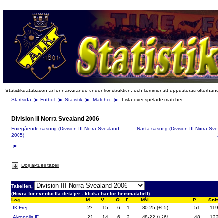
Statistikdatabasen är för närvarande under konstruktion, och kommer att uppdateras efterhan
Startsida
Fotboll
Statistik
Matcher
Lista över spelade matcher
Division III Norra Svealand 2006
Föregående säsong (Division III Norra Svealand
Nästa säsong (Division III Norra Sv
2005)
Dölj aktuell tabell
Tabellen,
(Hovra för eventuella detaljer -
klicka här för hemmatabell
)
Lag
M
V
O
F
Mål
P
Snit
IK Frej
22
15
6
1
80-25 (+55)
51
119
Akropolis IF
22
14
6
2
48-22 (+26)
48
12