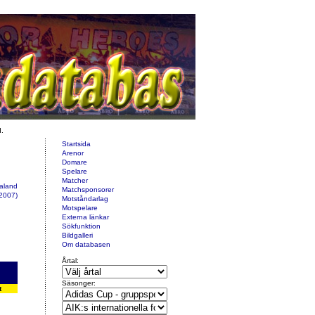
d.
Startsida
Arenor
Domare
Spelare
Matcher
ealand
Matchsponsorer
2007)
Motståndarlag
Motspelare
Externa länkar
Sökfunktion
Bildgalleri
Om databasen
Årtal:
Säsonger:
t
2