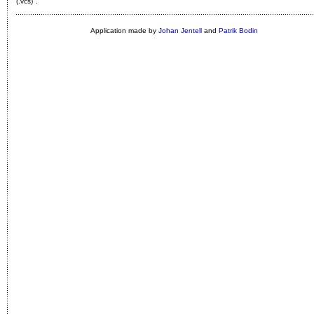
(.vcs)"
.
Application made by
Johan Jentell
and
Patrik Bodin