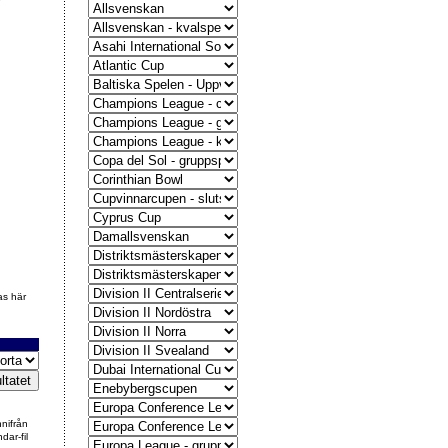
as här
nnifrån
dar-fil