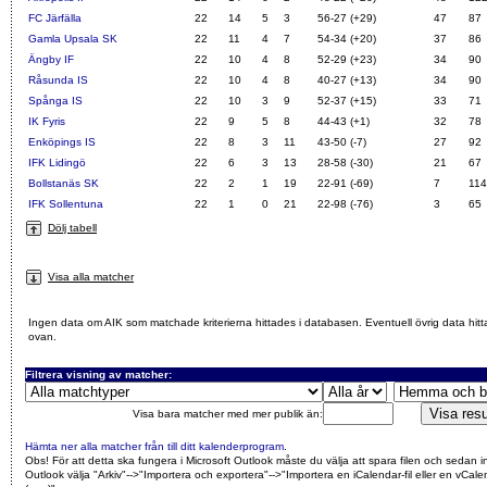
FC Järfälla
22
14
5
3
56-27 (+29)
47
87
Gamla Upsala SK
22
11
4
7
54-34 (+20)
37
86
Ängby IF
22
10
4
8
52-29 (+23)
34
90
Råsunda IS
22
10
4
8
40-27 (+13)
34
90
Spånga IS
22
10
3
9
52-37 (+15)
33
71
IK Fyris
22
9
5
8
44-43 (+1)
32
78
Enköpings IS
22
8
3
11
43-50 (-7)
27
92
IFK Lidingö
22
6
3
13
28-58 (-30)
21
67
Bollstanäs SK
22
2
1
19
22-91 (-69)
7
114
IFK Sollentuna
22
1
0
21
22-98 (-76)
3
65
Dölj tabell
Visa alla matcher
Ingen data om AIK som matchade kriterierna hittades i databasen. Eventuell övrig data hitt
ovan.
Filtrera visning av matcher:
Visa bara matcher med mer publik än:
Hämta ner alla matcher från till ditt kalenderprogram
.
Obs! För att detta ska fungera i Microsoft Outlook måste du välja att spara filen och sedan i
Outlook välja "Arkiv"-->"Importera och exportera"-->"Importera en iCalendar-fil eller en vCalen