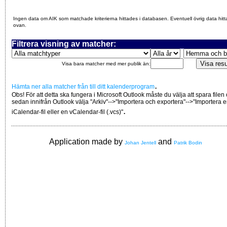
Ingen data om AIK som matchade kriterierna hittades i databasen. Eventuell övrig data hitt
ovan.
Filtrera visning av matcher:
Visa bara matcher med mer publik än:
.
Hämta ner alla matcher från till ditt kalenderprogram
Obs! För att detta ska fungera i Microsoft Outlook måste du välja att spara filen
sedan innifrån Outlook välja "Arkiv"-->"Importera och exportera"-->"Importera 
.
iCalendar-fil eller en vCalendar-fil (.vcs)"
Application made by
and
Johan Jentell
Patrik Bodin