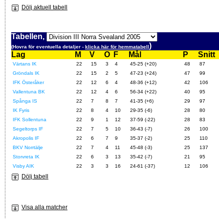
Dölj aktuell tabell
Tabellen,
)
(Hovra för eventuella detaljer -
klicka här för hemmatabell
Lag
M
V
O
F
Mål
P
Snitt
Värtans IK
22
15
3
4
45-25 (+20)
48
87
Gröndals IK
22
15
2
5
47-23 (+24)
47
99
IFK Österåker
22
12
6
4
48-36 (+12)
42
106
Vallentuna BK
22
12
4
6
56-34 (+22)
40
95
Spånga IS
22
7
8
7
41-35 (+6)
29
97
IK Fyris
22
8
4
10
29-35 (-6)
28
80
IFK Sollentuna
22
9
1
12
37-59 (-22)
28
83
Segeltorps IF
22
7
5
10
36-43 (-7)
26
100
Akropolis IF
22
6
7
9
35-37 (-2)
25
110
BKV Norrtälje
22
7
4
11
45-48 (-3)
25
137
Storvreta IK
22
6
3
13
35-42 (-7)
21
95
Visby AIK
22
3
3
16
24-61 (-37)
12
106
Dölj tabell
Visa alla matcher