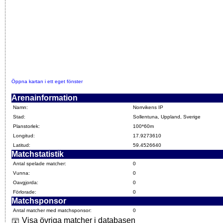
Öppna kartan i ett eget fönster
Arenainformation
Namn:
Norrvikens IP
Stad:
Sollentuna, Uppland, Sverige
Planstorlek:
100*60m
Longitud:
17.9273610
Latitud:
59.4526640
Matchstatistik
Antal spelade matcher:
0
Vunna:
0
Oavgjorda:
0
Förlorade:
0
Matchsponsor
Antal matcher med matchsponsor:
0
Visa övriga matcher i databasen