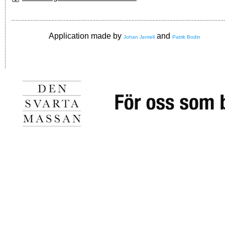
Application made by
and
Johan Jentell
Patrik Bodin