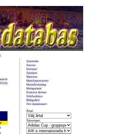
d.
Startsida
Arenor
Domare
Spelare
Matcher
taland
Matchsponsorer
2019)
Motståndarlag
Motspelare
Externa länkar
Sökfunktion
Bildgalleri
Om databasen
Årtal:
Säsonger:
t
4
8