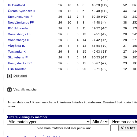
IK Gauthiod
26
16
4
6
48-29 (+19)
52
36
Örebro Syrianska IF
26
12
8
6
52-40 (+12)
44
24
Stenungsunds IF
26
12
7
7
50-40 (+10)
43
24
Nordvärmlands FF
26
10
8
8
44-48 (-4)
38
25
IFK Uddevalla
26
7
8
11
42-52 (-10)
29
17
Vänersborgs FK
26
8
5
13
39-51 (-12)
29
24
Vänersborgs IF
26
8
4
14
27-42 (-15)
28
27
Vårgårda IK
26
7
6
13
44-54 (-10)
27
15
Torslanda IK
26
8
3
15
45-63 (-18)
27
14
Skoftebyns IF
26
7
5
14
36-53 (-17)
26
28
Hisingsbacka FC
26
6
5
15
38-67 (-29)
23
19
FBK Karlstad
26
3
3
20
32-71 (-39)
12
18
Dölj tabell
Visa alla matcher
Ingen data om AIK som matchade kriterierna hittades i databasen. Eventuell övrig data hitt
ovan.
Filtrera visning av matcher:
Visa bara matcher med mer publik än: