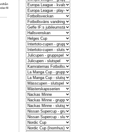
nnifrån
dar-fil