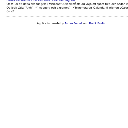
Hämta ner alla matcher från till ditt kalenderprogram
.
Obs! För att detta ska fungera i Microsoft Outlook måste du välja att spara filen och sedan i
Outlook välja "Arkiv"-->"Importera och exportera"-->"Importera en iCalendar-fil eller en vCalen
(.vcs)"
.
Application made by
Johan Jentell
and
Patrik Bodin