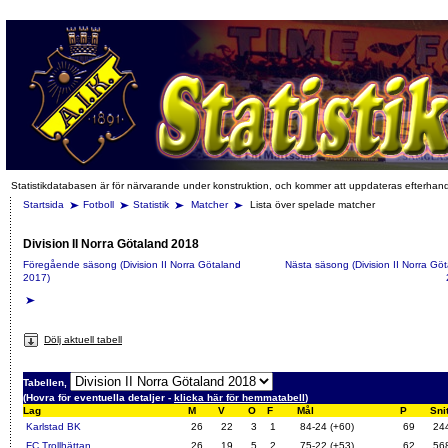
Statistikdatabasen är för närvarande under konstruktion, och kommer att uppdateras efterhan
Startsida
Fotboll
Statistik
Matcher
Lista över spelade matcher
Division II Norra Götaland 2018
Föregående säsong (Division II Norra Götaland
Nästa säsong (Division II Norra Gö
2017)
Dölj aktuell tabell
Tabellen,
(Hovra för eventuella detaljer -
klicka här för hemmatabell
)
Lag
M
V
O
F
Mål
P
Snit
Karlstad BK
26
22
3
1
84-24 (+60)
69
24
FC Trollhättan
26
19
5
2
75-22 (+53)
62
56