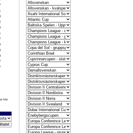
7
1
3
2
8
1
7
0
4
3
7
7
as här