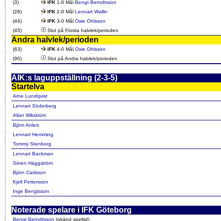
(3)
IFK
1-0 Mål
Bengt Berndtsson
(28)
IFK
2-0 Mål
Lennart Wallin
(44)
IFK
3-0 Mål
Owe Ohlsson
(45)
Slut på Första halvlek/perioden
Andra halvlek/perioden
(63)
IFK
4-0 Mål
Owe Ohlsson
(90)
Slut på Andra halvlek/perioden
AIK:s laguppställning (2-3-5)
Startelva
Arne Lundqvist
Lennart Söderberg
Allan Wikström
Björn Anlert
Lennart Hemming
Tommy Stenborg
Lennart Backman
Sören Häggström
Björn Carlsson
Kjell Pettersson
Inge Bengtsson
Noterade spelare i IFK Göteborg
Bengt Berndtsson
(okänd speltid)