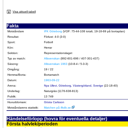
Visa aktuell tabell
Fakta
Motståndare
IFK Göteborg
(VOF: 75-44-108 totalt, 19-18-69 på bortaplan)
Resultat:
Förlust: 4-0 (3-0)
Sport:
Fotboll
Kön:
Herrar
Sektion:
Representationslaget
Typ av match:
Allsvenskan
(992-601-696 / 407-301-437)
Säsong:
Allsvenskan 1963
(10-8-4 / 5-3-3)
Omgång:
19 / 22
Hemma/Borta:
Bortamatch
Datum:
1963-09-22
Arena:
Nya Ullevi, Göteborg, Västergötland, Sverige
(22-18-40)
Underlag:
Naturgräs (1176-638-813)
Publik:
13 749
Huvuddomare:
Gösta Carlsson
Motståndarens statistik:
Matchen på ifkdb.se
Händelseförlopp (hovra för eventuella detaljer)
Första halvlek/perioden