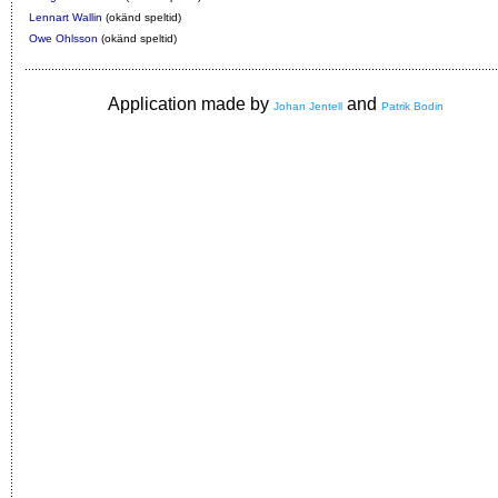
Lennart Wallin
(okänd speltid)
Owe Ohlsson
(okänd speltid)
Application made by
and
Johan Jentell
Patrik Bodin