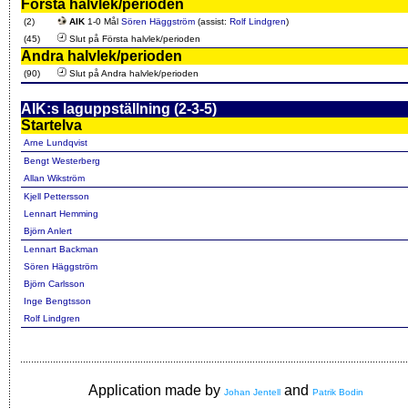
Första halvlek/perioden
(2)
AIK
1-0 Mål
Sören Häggström
(assist:
Rolf Lindgren
)
(45)
Slut på Första halvlek/perioden
Andra halvlek/perioden
(90)
Slut på Andra halvlek/perioden
AIK:s laguppställning (2-3-5)
Startelva
Arne Lundqvist
Bengt Westerberg
Allan Wikström
Kjell Pettersson
Lennart Hemming
Björn Anlert
Lennart Backman
Sören Häggström
Björn Carlsson
Inge Bengtsson
Rolf Lindgren
Application made by
and
Johan Jentell
Patrik Bodin