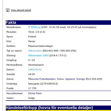
Visa aktuell tabell
Fakta
Motståndare
IF Elfsborg
(VOF: 72-41-59 totalt, 43-15-25 på hemmaplan)
Resultat:
Vinst: 1-0 (1-0)
Sport:
Fotboll
Kön:
Herrar
Sektion:
Representationslaget
Typ av match:
Allsvenskan
(992-601-696 / 585-300-259)
Säsong:
Allsvenskan 1963
(10-8-4 / 5-5-1)
Omgång:
4 / 22
Hemma/Borta:
Hemmamatch
Datum:
1963-05-01
Starttid:
19:00
Arena:
Råsunda Fotbollstadion, Solna, Uppland, Sverige
(612-316-320)
Underlag:
Naturgräs (1176-638-813)
Publik:
17 755
Huvuddomare:
Gösta Färm
Väder:
Soligt
Händelseförlopp (hovra för eventuella detaljer)