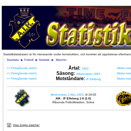
Statistikdatabasen är för närvarande under konstruktion, och kommer att uppdateras efterhan
Startsida
Fotboll
Statistik
Matcher
Årtal:
<< Föregående match
Nästa mat
1963
Säsong:
<< Föregående match
Nästa mat
Allsvenskan 1963
Motståndare:
<< Föregående match
Nästa mat
IF Elfsborg
Wednesday 1 May 1963
, kl 19:00
AIK - IF Elfsborg 1-0 (1-0)
Råsunda Fotbollstadion, Solna
Visa övriga matcher