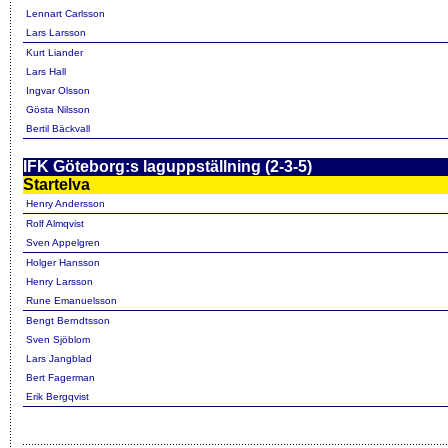
Lennart Carlsson
Lars Larsson
Kurt Liander
Lars Hall
Ingvar Olsson
Gösta Nilsson
Bertil Bäckvall
IFK Göteborg:s laguppställning (2-3-5)
Startelva
Henry Andersson
Rolf Almqvist
Sven Appelgren
Holger Hansson
Henry Larsson
Rune Emanuelsson
Bengt Berndtsson
Sven Sjöblom
Lars Jangblad
Bert Fagerman
Erik Bergqvist