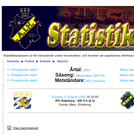
Statistikdatabasen är för närvarande under konstruktion, och kommer att uppdateras efterhan
Startsida
Fotboll
Statistik
Matcher
Årtal:
<< Föregående match
Nästa mat
1952
Säsong:
<< Föregående match
Nästa mat
Allsvenskan 1952-53
Motståndare:
<< Föregående match
Nästa mat
IFK Göteborg
Sunday 17 August 1952
, kl 18:00
IFK Göteborg - AIK 5-3 (2-1)
Gamla Ullevi, Göteborg
Visa matchrapport