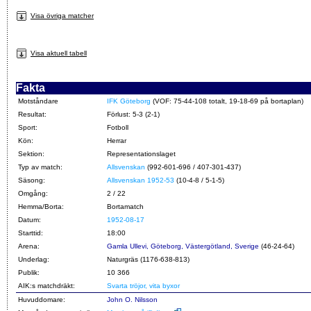
Visa övriga matcher
Visa aktuell tabell
Fakta
Motståndare
IFK Göteborg
(VOF: 75-44-108 totalt, 19-18-69 på bortaplan)
Resultat:
Förlust: 5-3 (2-1)
Sport:
Fotboll
Kön:
Herrar
Sektion:
Representationslaget
Typ av match:
Allsvenskan
(992-601-696 / 407-301-437)
Säsong:
Allsvenskan 1952-53
(10-4-8 / 5-1-5)
Omgång:
2 / 22
Hemma/Borta:
Bortamatch
Datum:
1952-08-17
Starttid:
18:00
Arena:
Gamla Ullevi, Göteborg, Västergötland, Sverige
(46-24-64)
Underlag:
Naturgräs (1176-638-813)
Publik:
10 366
AIK:s matchdräkt:
Svarta tröjor, vita byxor
Huvuddomare:
John O. Nilsson