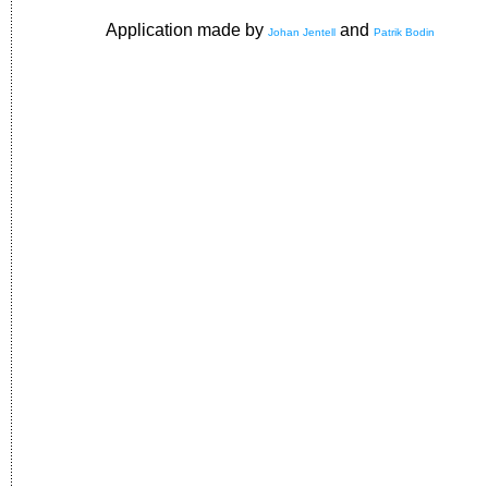
Application made by
and
Johan Jentell
Patrik Bodin