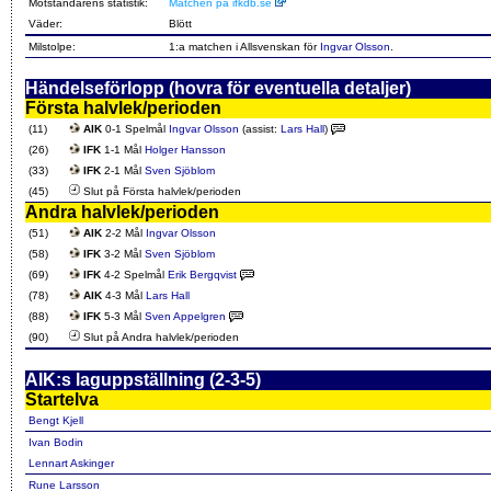
Motståndarens statistik:
Matchen på ifkdb.se
Väder:
Blött
Milstolpe:
1:a matchen i Allsvenskan för
Ingvar Olsson
.
Händelseförlopp (hovra för eventuella detaljer)
Första halvlek/perioden
(11)
AIK
0-1 Spelmål
Ingvar Olsson
(assist:
Lars Hall
)
(26)
IFK
1-1 Mål
Holger Hansson
(33)
IFK
2-1 Mål
Sven Sjöblom
(45)
Slut på Första halvlek/perioden
Andra halvlek/perioden
(51)
AIK
2-2 Mål
Ingvar Olsson
(58)
IFK
3-2 Mål
Sven Sjöblom
(69)
IFK
4-2 Spelmål
Erik Bergqvist
(78)
AIK
4-3 Mål
Lars Hall
(88)
IFK
5-3 Mål
Sven Appelgren
(90)
Slut på Andra halvlek/perioden
AIK:s laguppställning (2-3-5)
Startelva
Bengt Kjell
Ivan Bodin
Lennart Askinger
Rune Larsson