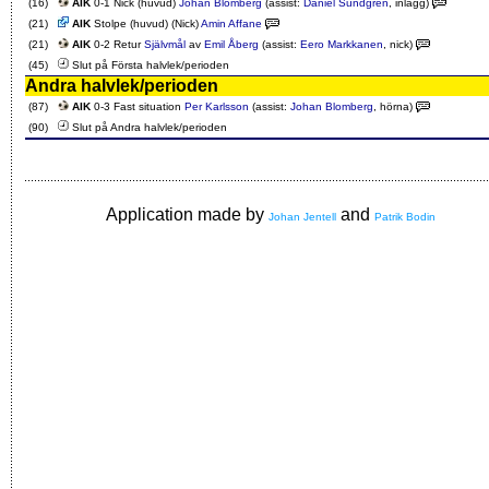
(16)
AIK
0-1 Nick (huvud)
Johan Blomberg
(assist:
Daniel Sundgren
, inlägg)
(21)
AIK
Stolpe (huvud) (Nick)
Amin Affane
(21)
AIK
0-2 Retur
Självmål
av
Emil Åberg
(assist:
Eero Markkanen
, nick)
(45)
Slut på Första halvlek/perioden
Andra halvlek/perioden
(87)
AIK
0-3 Fast situation
Per Karlsson
(assist:
Johan Blomberg
, hörna)
(90)
Slut på Andra halvlek/perioden
Application made by
and
Johan Jentell
Patrik Bodin