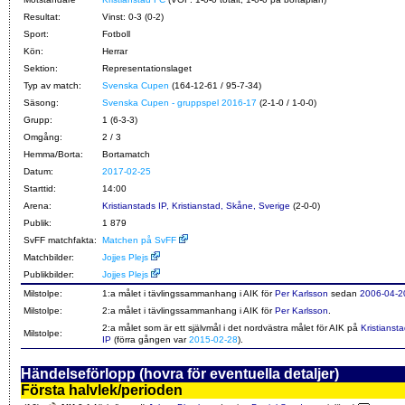
Resultat:
Vinst: 0-3 (0-2)
Sport:
Fotboll
Kön:
Herrar
Sektion:
Representationslaget
Typ av match:
Svenska Cupen
(164-12-61 / 95-7-34)
Säsong:
Svenska Cupen - gruppspel 2016-17
(2-1-0 / 1-0-0)
Grupp:
1 (6-3-3)
Omgång:
2 / 3
Hemma/Borta:
Bortamatch
Datum:
2017-02-25
Starttid:
14:00
Arena:
Kristianstads IP, Kristianstad, Skåne, Sverige
(2-0-0)
Publik:
1 879
SvFF matchfakta:
Matchen på SvFF
Matchbilder:
Jojjes Plejs
Publikbilder:
Jojjes Plejs
Milstolpe:
1:a målet i tävlingssammanhang i AIK för
Per Karlsson
sedan
2006-04-2
Milstolpe:
2:a målet i tävlingssammanhang i AIK för
Per Karlsson
.
2:a målet som är ett självmål i det nordvästra målet för AIK på
Kristianst
Milstolpe:
IP
(förra gången var
2015-02-28
).
Händelseförlopp (hovra för eventuella detaljer)
Första halvlek/perioden