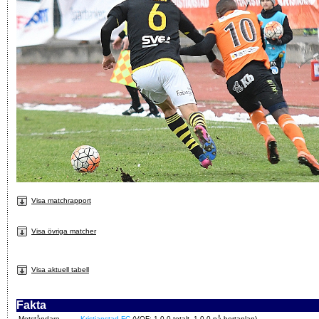
Visa matchrapport
Visa övriga matcher
Visa aktuell tabell
Fakta
Motståndare
Kristianstad FC
(VOF: 1-0-0 totalt, 1-0-0 på bortaplan)