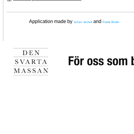
Application made by
and
Johan Jentell
Patrik Bodin