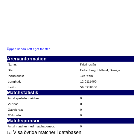
Öppna kartan i ett eget fönster
Arenainformation
Namn:
Kristineslätt
Stad:
Falkenberg, Halland, Sverige
Planstorlek:
105*65m
Longitud:
12.5111460
Latitud:
56.8919000
Matchstatistik
Antal spelade matcher:
0
Vunna:
0
Oavgjorda:
0
Förlorade:
0
Matchsponsor
Antal matcher med matchsponsor:
0
Visa övriga matcher i databasen