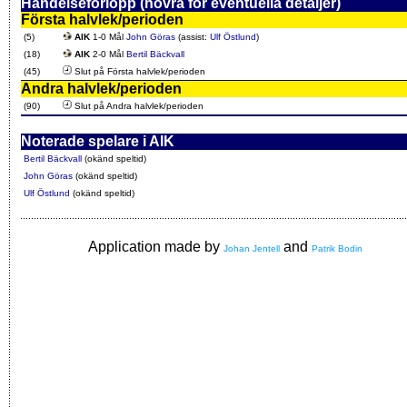
Händelseförlopp (hovra för eventuella detaljer)
Första halvlek/perioden
(5)
AIK
1-0 Mål
John Göras
(assist:
Ulf Östlund
)
(18)
AIK
2-0 Mål
Bertil Bäckvall
(45)
Slut på Första halvlek/perioden
Andra halvlek/perioden
(90)
Slut på Andra halvlek/perioden
Noterade spelare i AIK
Bertil Bäckvall
(okänd speltid)
John Göras
(okänd speltid)
Ulf Östlund
(okänd speltid)
Application made by
and
Johan Jentell
Patrik Bodin