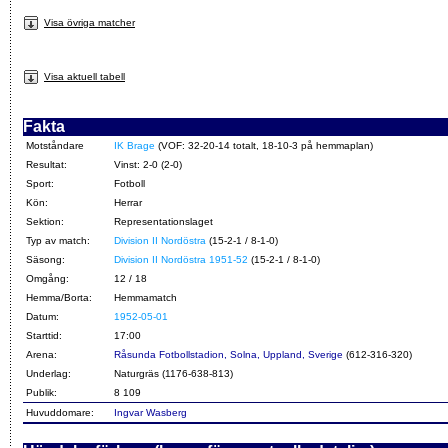
Visa övriga matcher
Visa aktuell tabell
Fakta
Motståndare
IK Brage
(VOF: 32-20-14 totalt, 18-10-3 på hemmaplan)
Resultat:
Vinst: 2-0 (2-0)
Sport:
Fotboll
Kön:
Herrar
Sektion:
Representationslaget
Typ av match:
Division II Nordöstra
(15-2-1 / 8-1-0)
Säsong:
Division II Nordöstra 1951-52
(15-2-1 / 8-1-0)
Omgång:
12 / 18
Hemma/Borta:
Hemmamatch
Datum:
1952-05-01
Starttid:
17:00
Arena:
Råsunda Fotbollstadion, Solna, Uppland, Sverige
(612-316-320)
Underlag:
Naturgräs (1176-638-813)
Publik:
8 109
Huvuddomare:
Ingvar Wasberg