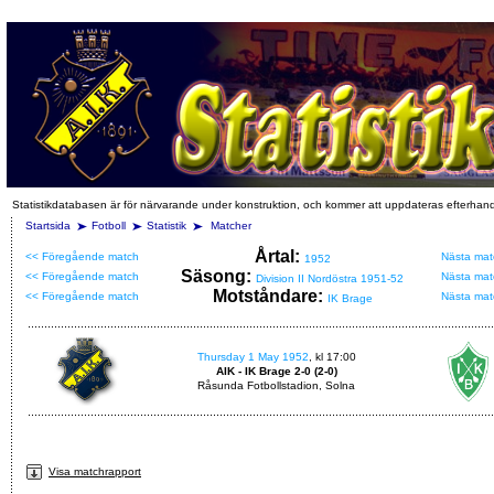
Statistikdatabasen är för närvarande under konstruktion, och kommer att uppdateras efterhan
Startsida
Fotboll
Statistik
Matcher
Årtal:
<< Föregående match
Nästa mat
1952
Säsong:
<< Föregående match
Nästa mat
Division II Nordöstra 1951-52
Motståndare:
<< Föregående match
Nästa mat
IK Brage
Thursday 1 May 1952
, kl 17:00
AIK - IK Brage 2-0 (2-0)
Råsunda Fotbollstadion, Solna
Visa matchrapport