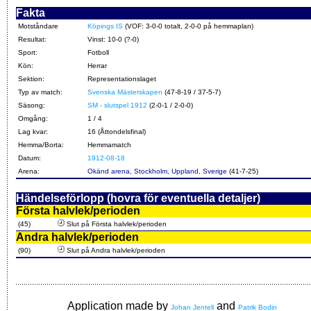
Fakta
Motståndare
Köpings IS
(VOF: 3-0-0 totalt, 2-0-0 på hemmaplan)
Resultat:
Vinst: 10-0 (?-0)
Sport:
Fotboll
Kön:
Herrar
Sektion:
Representationslaget
Typ av match:
Svenska Mästerskapen
(47-8-19 / 37-5-7)
Säsong:
SM - slutspel 1912
(2-0-1 / 2-0-0)
Omgång:
1 / 4
Lag kvar:
16 (Åttondelsfinal)
Hemma/Borta:
Hemmamatch
Datum:
1912-08-18
Arena:
Okänd arena, Stockholm, Uppland, Sverige
(41-7-25)
Händelseförlopp (hovra för eventuella detaljer)
Första halvlek/perioden
(45)
Slut på Första halvlek/perioden
Andra halvlek/perioden
(90)
Slut på Andra halvlek/perioden
Application made by
and
Johan Jentell
Patrik Bodin