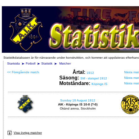
Statistikdatabasen är för närvarande under konstruktion, och kommer att uppdateras efterhan
Startsida
Fotboll
Statistik
Matcher
Årtal:
<< Föregående match
Nästa mat
1912
Säsong:
Nästa mat
SM - slutspel 1912
Motståndare:
Nästa mat
Köpings IS
Sunday 18 August 1912
AIK - Köpings IS 10-0 (?-0)
Okänd arena, Stockholm
Visa övriga matcher