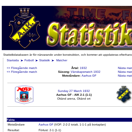
Statistikdatabasen är för närvarande under konstruktion, och kommer att uppdateras efterhan
Startsida
Fotboll
Statistik
Matcher
<< Föregående match
Årtal:
1932
Nästa mat
<< Föregående match
Säsong:
Vänskapsmatch 1932
Nästa mat
Motståndare:
Aarhus GF
Nästa mat
Sunday 27 March 1932
Aarhus GF - AIK 2-1 (1-1)
Okänd arena, Okänd ort
Fakta
Motståndare
Aarhus GF
(VOF: 2-2-2 totalt, 1-1-1 på bortaplan)
Resultat:
Förlust: 2-1 (1-1)