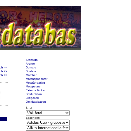
d.
Startsida
Arenor
ch >>
Domare
ch >>
Spelare
ch >>
Matcher
Matchsponsorer
Motståndarlag
Motspelare
Externa länkar
Sökfunktion
Bildgalleri
Om databasen
Årtal:
Säsonger: