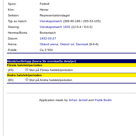
Sport:
Fotboll
Kön:
Herrar
Sektion:
Representationslaget
Typ av match:
Vänskapsmatch
(396-90-186 / 265-53-105)
Säsong:
Vänskapsmatch 1932
(12-0-4 / 8-0-2)
Hemma/Borta:
Bortamatch
Datum:
1932-03-27
Arena:
Okänd arena, Okänd ort, Danmark
(9-6-6)
Publik:
Ca 3 500
Händelseförlopp (hovra för eventuella detaljer)
Första halvlek/perioden
(45)
Slut på Första halvlek/perioden
Andra halvlek/perioden
(90)
Slut på Andra halvlek/perioden
Application made by
Johan Jentell
and
Patrik Bodin