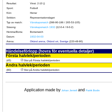
Resultat:
Vinst: 2-10 ()
Sport:
Fotboll
Kön:
Herrar
Sektion:
Representationslaget
Typ av match:
Vänskapsmatch
(396-90-186 / 265-53-105)
Säsong:
Vänskapsmatch 1932
(12-0-4 / 8-0-2)
Hemma/Borta:
Bortamatch
Datum:
1932-04-03
Arena:
Okänd arena, Okänd ort, Sverige
(220-48-90)
Händelseförlopp (hovra för eventuella detaljer)
Första halvlek/perioden
(45)
Slut på Första halvlek/perioden
Andra halvlek/perioden
(90)
Slut på Andra halvlek/perioden
Application made by
and
Johan Jentell
Patrik Bodin