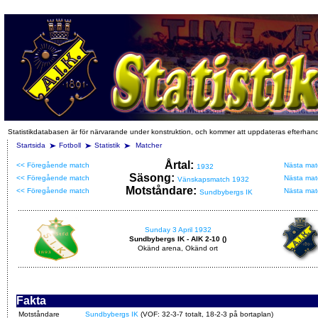
Statistikdatabasen är för närvarande under konstruktion, och kommer att uppdateras efterhan
Startsida
Fotboll
Statistik
Matcher
Årtal:
<< Föregående match
Nästa mat
1932
Säsong:
<< Föregående match
Nästa mat
Vänskapsmatch 1932
Motståndare:
<< Föregående match
Nästa mat
Sundbybergs IK
Sunday 3 April 1932
Sundbybergs IK - AIK 2-10 ()
Okänd arena, Okänd ort
Fakta
Motståndare
Sundbybergs IK
(VOF: 32-3-7 totalt, 18-2-3 på bortaplan)