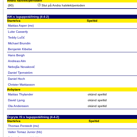
Andra halvlek/perioden
(90)
Slut på Andra halvlek/perioden
AIK:s laguppställning (4-4-2)
Startelva
Speltid
Mattias Asper (mv)
Luke Casserly
Teddy Lučić
Michael Brundin
Benjamin Kibebe
Hans Bergh
Andreas Alm
Nebojša Novaković
Daniel Tjernström
Daniel Hoch
Christer Mattiasson
Avbytare
Mattias Thylander
okänd speltid
David Ljung
okänd speltid
Ola Andersson
okänd speltid
Örgryte IS:s laguppställning (4-4-2)
Startelva
Speltid
Thomas Perstedt (mv)
Valter Tomaz Junior (hb)