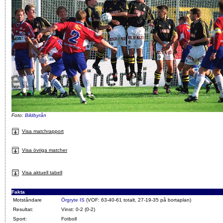
Foto:
Bildbyrån
Visa matchrapport
Visa övriga matcher
Visa aktuell tabell
Fakta
Motståndare
Örgryte IS
(VOF: 63-40-61 totalt, 27-19-35 på bortaplan)
Resultat:
Vinst: 0-2 (0-2)
Sport:
Fotboll