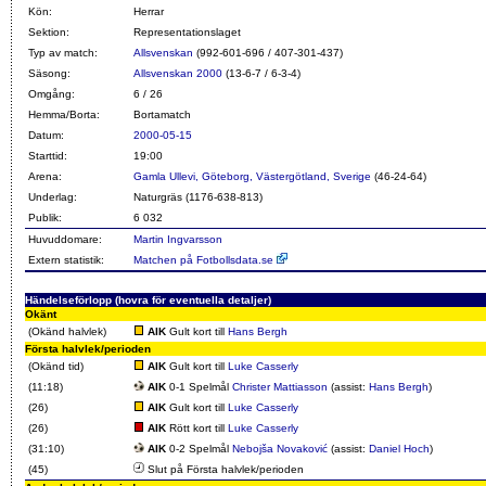
Kön:
Herrar
Sektion:
Representationslaget
Typ av match:
Allsvenskan
(992-601-696 / 407-301-437)
Säsong:
Allsvenskan 2000
(13-6-7 / 6-3-4)
Omgång:
6 / 26
Hemma/Borta:
Bortamatch
Datum:
2000-05-15
Starttid:
19:00
Arena:
Gamla Ullevi, Göteborg, Västergötland, Sverige
(46-24-64)
Underlag:
Naturgräs (1176-638-813)
Publik:
6 032
Huvuddomare:
Martin Ingvarsson
Extern statistik:
Matchen på Fotbollsdata.se
Händelseförlopp (hovra för eventuella detaljer)
Okänt
(Okänd halvlek)
AIK
Gult kort till
Hans Bergh
Första halvlek/perioden
(Okänd tid)
AIK
Gult kort till
Luke Casserly
(11:18)
AIK
0-1 Spelmål
Christer Mattiasson
(assist:
Hans Bergh
)
(26)
AIK
Gult kort till
Luke Casserly
(26)
AIK
Rött kort till
Luke Casserly
(31:10)
AIK
0-2 Spelmål
Nebojša Novaković
(assist:
Daniel Hoch
)
(45)
Slut på Första halvlek/perioden