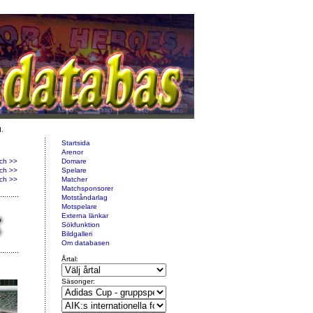
d.
Startsida
Arenor
ch >>
Domare
ch >>
Spelare
ch >>
Matcher
Matchsponsorer
Motståndarlag
Motspelare
Externa länkar
Sökfunktion
Bildgalleri
Om databasen
Årtal:
Säsonger: