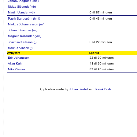
Johan Anegrund (mb)
Niclas Sjöstedt (mb)
Martin Ulander (vb)
0 till 87 minuten
Patrik Sandström (hmf)
0 till 43 minuten
Markus Johannesson (mf)
Johan Elmander (mf)
Magnus Källander (vmf)
Joachim Karlsson (f)
0 till 22 minuten
Marcus Allbäck (f)
Avbytare
Speltid
Erik Johansson
22 till 90 minuten
Allan Kuhn
43 till 90 minuten
Mike Owusu
87 till 90 minuten
Application made by
Johan Jentell
and
Patrik Bodin