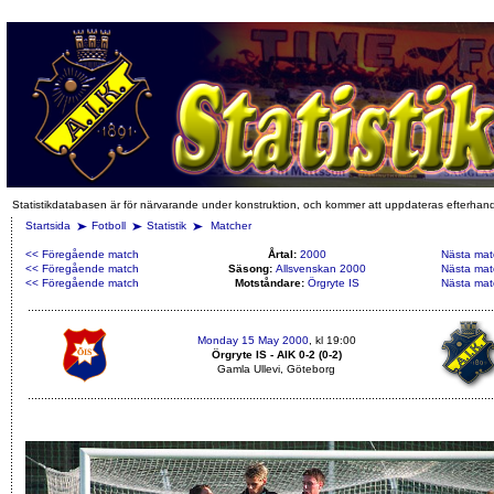
Statistikdatabasen är för närvarande under konstruktion, och kommer att uppdateras efterhan
Startsida
Fotboll
Statistik
Matcher
<< Föregående match
Årtal:
2000
Nästa mat
<< Föregående match
Säsong:
Allsvenskan 2000
Nästa mat
<< Föregående match
Motståndare:
Örgryte IS
Nästa mat
Monday 15 May 2000
, kl 19:00
Örgryte IS - AIK 0-2 (0-2)
Gamla Ullevi, Göteborg