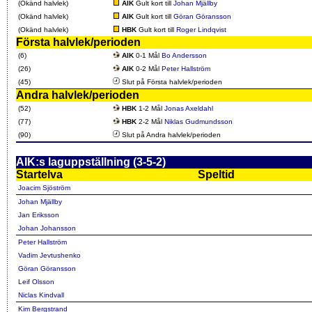
(Okänd halvlek)
AIK
Gult kort till
Johan Mjällby
(Okänd halvlek)
AIK
Gult kort till
Göran Göransson
(Okänd halvlek)
HBK
Gult kort till
Roger Lindqvist
Första halvlek/perioden
(6)
AIK
0-1 Mål
Bo Andersson
(26)
AIK
0-2 Mål
Peter Hallström
(45)
Slut på Första halvlek/perioden
Andra halvlek/perioden
(52)
HBK
1-2 Mål
Jonas Axeldahl
(77)
HBK
2-2 Mål
Niklas Gudmundsson
(90)
Slut på Andra halvlek/perioden
AIK:s laguppställning (3-5-2)
Startelva
Speltid
Joacim Sjöström
Johan Mjällby
Jan Eriksson
Johan Johansson
Peter Hallström
Vadim Jevtushenko
Göran Göransson
Leif Olsson
Niclas Kindvall
Kim Bergstrand