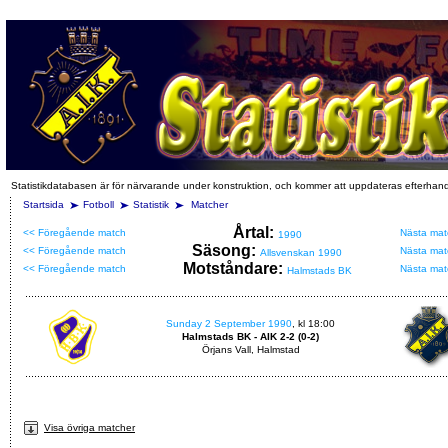
Statistikdatabasen är för närvarande under konstruktion, och kommer att uppdateras efterhan
Startsida
Fotboll
Statistik
Matcher
Årtal:
<< Föregående match
Nästa mat
1990
Säsong:
<< Föregående match
Nästa mat
Allsvenskan 1990
Motståndare:
<< Föregående match
Nästa mat
Halmstads BK
Sunday 2 September 1990
, kl 18:00
Halmstads BK - AIK 2-2 (0-2)
Örjans Vall, Halmstad
Visa övriga matcher