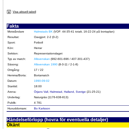
Visa aktuell tabell
Fakta
Motståndare
Halmstads BK
(VOF: 44-35-41 totalt, 16-22-24 på bortaplan)
Resultat:
Oavgjort: 2-2 (0-2)
Sport:
Fotboll
Kön:
Herrar
Sektion:
Representationslaget
Typ av match:
Allsvenskan
(992-601-696 / 407-301-437)
Säsong:
Allsvenskan 1990
(8-3-11 / 2-1-8)
Omgång:
17 / 22
Hemma/Borta:
Bortamatch
Datum:
1990-09-02
Starttid:
18:00
Arena:
Örjans Vall, Halmstad, Halland, Sverige
(21-25-21)
Underlag:
Naturgräs (1176-638-813)
Publik:
4 781
Huvuddomare:
Bo Karlsson
Händelseförlopp (hovra för eventuella detaljer)
Okänt