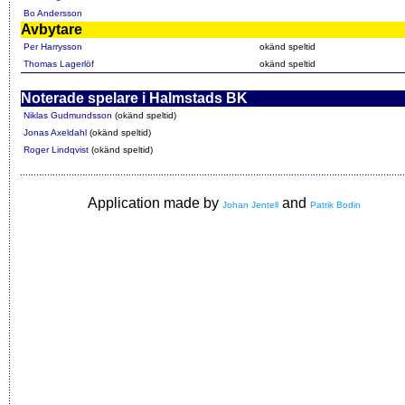
Bo Andersson
Avbytare
Per Harrysson
okänd speltid
Thomas Lagerlöf
okänd speltid
Noterade spelare i Halmstads BK
Niklas Gudmundsson
(okänd speltid)
Jonas Axeldahl
(okänd speltid)
Roger Lindqvist
(okänd speltid)
Application made by
and
Johan Jentell
Patrik Bodin