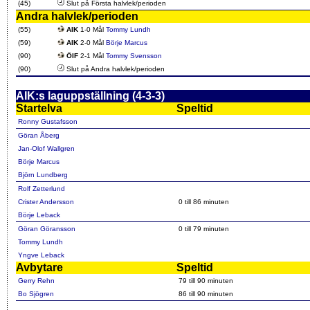
(45)
Slut på Första halvlek/perioden
Andra halvlek/perioden
(55)
AIK
1-0 Mål
Tommy Lundh
(59)
AIK
2-0 Mål
Börje Marcus
(90)
ÖIF
2-1 Mål
Tommy Svensson
(90)
Slut på Andra halvlek/perioden
AIK:s laguppställning (4-3-3)
Startelva
Speltid
Ronny Gustafsson
Göran Åberg
Jan-Olof Wallgren
Börje Marcus
Björn Lundberg
Rolf Zetterlund
Crister Andersson
0 till 86 minuten
Börje Leback
Göran Göransson
0 till 79 minuten
Tommy Lundh
Yngve Leback
Avbytare
Speltid
Gerry Rehn
79 till 90 minuten
Bo Sjögren
86 till 90 minuten