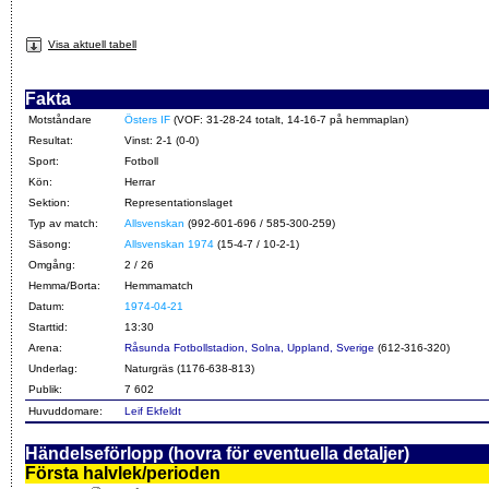
Visa aktuell tabell
Fakta
Motståndare
Östers IF
(VOF: 31-28-24 totalt, 14-16-7 på hemmaplan)
Resultat:
Vinst: 2-1 (0-0)
Sport:
Fotboll
Kön:
Herrar
Sektion:
Representationslaget
Typ av match:
Allsvenskan
(992-601-696 / 585-300-259)
Säsong:
Allsvenskan 1974
(15-4-7 / 10-2-1)
Omgång:
2 / 26
Hemma/Borta:
Hemmamatch
Datum:
1974-04-21
Starttid:
13:30
Arena:
Råsunda Fotbollstadion, Solna, Uppland, Sverige
(612-316-320)
Underlag:
Naturgräs (1176-638-813)
Publik:
7 602
Huvuddomare:
Leif Ekfeldt
Händelseförlopp (hovra för eventuella detaljer)
Första halvlek/perioden