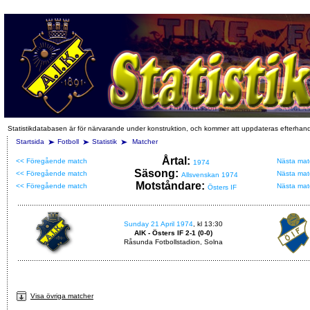
Statistikdatabasen är för närvarande under konstruktion, och kommer att uppdateras efterhan
Startsida
Fotboll
Statistik
Matcher
Årtal:
<< Föregående match
Nästa mat
1974
Säsong:
<< Föregående match
Nästa mat
Allsvenskan 1974
Motståndare:
<< Föregående match
Nästa mat
Östers IF
Sunday 21 April 1974
, kl 13:30
AIK - Östers IF 2-1 (0-0)
Råsunda Fotbollstadion, Solna
Visa övriga matcher