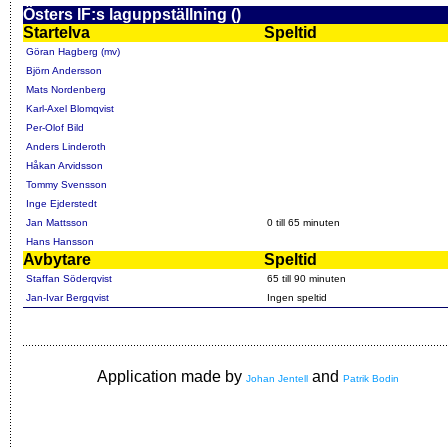
Östers IF:s laguppställning ()
Startelva
Speltid
Göran Hagberg (mv)
Björn Andersson
Mats Nordenberg
Karl-Axel Blomqvist
Per-Olof Bild
Anders Linderoth
Håkan Arvidsson
Tommy Svensson
Inge Ejderstedt
Jan Mattsson
0 till 65 minuten
Hans Hansson
Avbytare
Speltid
Staffan Söderqvist
65 till 90 minuten
Jan-Ivar Bergqvist
Ingen speltid
Application made by
and
Johan Jentell
Patrik Bodin