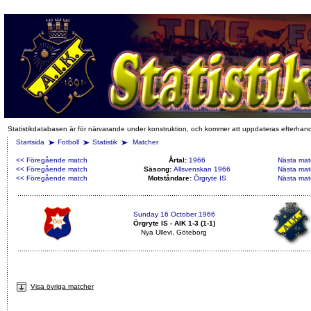
Statistikdatabasen är för närvarande under konstruktion, och kommer att uppdateras efterhan
Startsida
Fotboll
Statistik
Matcher
<< Föregående match
Årtal:
1966
Nästa mat
<< Föregående match
Säsong:
Allsvenskan 1966
Nästa mat
<< Föregående match
Motståndare:
Örgryte IS
Nästa mat
Sunday 16 October 1966
Örgryte IS - AIK 1-3 (1-1)
Nya Ullevi, Göteborg
Visa övriga matcher