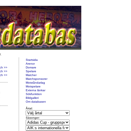
d.
Startsida
Arenor
ch >>
Domare
ch >>
Spelare
ch >>
Matcher
Matchsponsorer
Motståndarlag
Motspelare
Externa länkar
Sökfunktion
Bildgalleri
Om databasen
Årtal:
Säsonger: