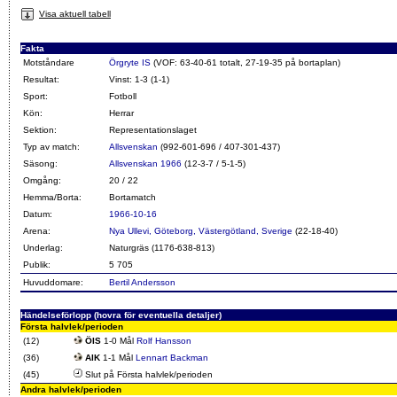
Visa aktuell tabell
Fakta
Motståndare
Örgryte IS
(VOF: 63-40-61 totalt, 27-19-35 på bortaplan)
Resultat:
Vinst: 1-3 (1-1)
Sport:
Fotboll
Kön:
Herrar
Sektion:
Representationslaget
Typ av match:
Allsvenskan
(992-601-696 / 407-301-437)
Säsong:
Allsvenskan 1966
(12-3-7 / 5-1-5)
Omgång:
20 / 22
Hemma/Borta:
Bortamatch
Datum:
1966-10-16
Arena:
Nya Ullevi, Göteborg, Västergötland, Sverige
(22-18-40)
Underlag:
Naturgräs (1176-638-813)
Publik:
5 705
Huvuddomare:
Bertil Andersson
Händelseförlopp (hovra för eventuella detaljer)
Första halvlek/perioden
(12)
ÖIS
1-0 Mål
Rolf Hansson
(36)
AIK
1-1 Mål
Lennart Backman
(45)
Slut på Första halvlek/perioden
Andra halvlek/perioden