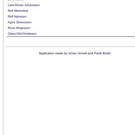
Lars-Göran Johansson
Rolf Wetterlind
Rolf Hansson
Agne Simonsson
Rune Börjesson
Claes-Olof Arvidsson
Application made by
Johan Jentell
and
Patrik Bodin