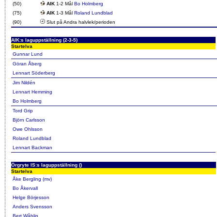
(50)
AIK
1-2 Mål
Bo Holmberg
(75)
AIK
1-3 Mål
Roland Lundblad
(90)
Slut på Andra halvlek/perioden
AIK:s laguppställning (2-3-5)
Startelva
Gunnar Lund
Göran Åberg
Lennart Söderberg
Jim Nildén
Lennart Hemming
Bo Holmberg
Tord Grip
Björn Carlsson
Owe Ohlsson
Roland Lundblad
Lennart Backman
Örgryte IS:s laguppställning ()
Startelva
Åke Bergling (mv)
Bo Åkervall
Helge Börjesson
Anders Svensson
Bert Wåhlin