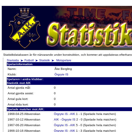
Statistikdatabasen är för närvarande under konstruktion, och kommer att uppdateras efterhan
Startsida
Fotboll
Statistik
Motspelare
Spelarinformation
Namn:
Åke Bergling
Klubb:
Örgryte IS
Spelaren i andra klubbar:
Statistik mot AIK
Antal gjorda mål:
0
Antal gjorda assist:
0
Antal gula kort:
0
Antal röda kort:
0
Spelade matcher mot AIK:
1968-04-25 Allsvenskan
Örgryte IS - AIK
1 - 1 (Spelade hela matchen)
1967-10-12 Allsvenskan
AIK - Örgryte IS
2 - 0 (Spelade hela matchen)
1967-06-20 Allsvenskan
Örgryte IS - AIK
5 - 0 (Spelade hela matchen)
1966-10-16 Allsvenskan
Örgryte IS - AIK
1 - 3 (Spelade hela matchen)