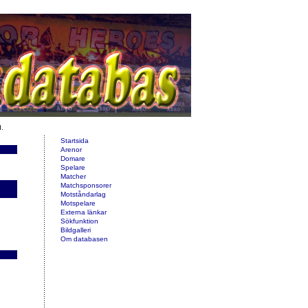
d.
Startsida
Arenor
Domare
Spelare
Matcher
Matchsponsorer
Motståndarlag
Motspelare
Externa länkar
Sökfunktion
Bildgalleri
Om databasen