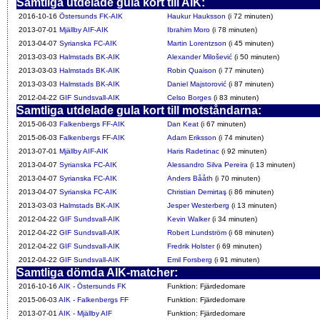
Samtliga utdelade gula kort till AIK:
2016-10-16
Östersunds FK-AIK
Haukur Hauksson
(i 72 minuten)
2013-07-01
Mjällby AIF-AIK
Ibrahim Moro
(i 78 minuten)
2013-04-07
Syrianska FC-AIK
Martin Lorentzson
(i 45 minuten)
2013-03-03
Halmstads BK-AIK
Alexander Milošević
(i 50 minuten)
2013-03-03
Halmstads BK-AIK
Robin Quaison
(i 77 minuten)
2013-03-03
Halmstads BK-AIK
Daniel Majstorović
(i 87 minuten)
2012-04-22
GIF Sundsvall-AIK
Celso Borges
(i 83 minuten)
Samtliga utdelade gula kort till motståndarna:
2015-06-03
Falkenbergs FF-AIK
Dan Keat
(i 67 minuten)
2015-06-03
Falkenbergs FF-AIK
Adam Eriksson
(i 74 minuten)
2013-07-01
Mjällby AIF-AIK
Haris Radetinac
(i 92 minuten)
2013-04-07
Syrianska FC-AIK
Alessandro Silva Pereira
(i 13 minuten)
2013-04-07
Syrianska FC-AIK
Anders Bååth
(i 70 minuten)
2013-04-07
Syrianska FC-AIK
Christian Demirtaş
(i 86 minuten)
2013-03-03
Halmstads BK-AIK
Jesper Westerberg
(i 13 minuten)
2012-04-22
GIF Sundsvall-AIK
Kevin Walker
(i 34 minuten)
2012-04-22
GIF Sundsvall-AIK
Robert Lundström
(i 68 minuten)
2012-04-22
GIF Sundsvall-AIK
Fredrik Holster
(i 69 minuten)
2012-04-22
GIF Sundsvall-AIK
Emil Forsberg
(i 91 minuten)
Samtliga dömda AIK-matcher:
2016-10-16
AIK - Östersunds FK
Funktion: Fjärdedomare
2015-06-03
AIK - Falkenbergs FF
Funktion: Fjärdedomare
2013-07-01
AIK - Mjällby AIF
Funktion: Fjärdedomare