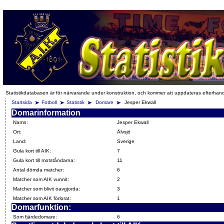
Statistikdatabasen är för närvarande under konstruktion, och kommer att uppdateras efterhan
Startsida
Fotboll
Statistik
Domare
Jesper Ekwall
Domarinformation
Namn:
Jesper Ekwall
Ort:
Älvsjö
Land:
Sverige
Gula kort till AIK:
7
Gula kort till motståndarna:
11
Antal dömda matcher:
6
Matcher som AIK vunnit:
2
Matcher som blivit oavgjorda:
3
Matcher som AIK förlorat:
1
Domarfunktion:
Som fjärdedomare:
6