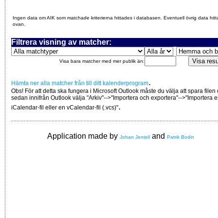
Ingen data om AIK som matchade kriterierna hittades i databasen. Eventuell övrig data hitt
ovan.
Filtrera visning av matcher:
Visa bara matcher med mer publik än:
.
Hämta ner alla matcher från till ditt kalenderprogram
Obs! För att detta ska fungera i Microsoft Outlook måste du välja att spara filen
sedan innifrån Outlook välja "Arkiv"-->"Importera och exportera"-->"Importera 
.
iCalendar-fil eller en vCalendar-fil (.vcs)"
Application made by
and
Johan Jentell
Patrik Bodin