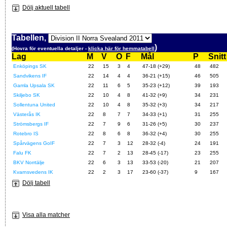
Dölj aktuell tabell
Tabellen,
)
(Hovra för eventuella detaljer -
klicka här för hemmatabell
Lag
M
V
O
F
Mål
P
Snitt
Enköpings SK
22
15
3
4
47-18 (+29)
48
482
Sandvikens IF
22
14
4
4
36-21 (+15)
46
505
Gamla Upsala SK
22
11
6
5
35-23 (+12)
39
193
Skiljebo SK
22
10
4
8
41-32 (+9)
34
231
Sollentuna United
22
10
4
8
35-32 (+3)
34
217
Västerås IK
22
8
7
7
34-33 (+1)
31
255
Strömsbergs IF
22
7
9
6
31-26 (+5)
30
237
Rotebro IS
22
8
6
8
36-32 (+4)
30
255
Spårvägens GoIF
22
7
3
12
28-32 (-4)
24
191
Falu FK
22
7
2
13
28-45 (-17)
23
255
BKV Norrtälje
22
6
3
13
33-53 (-20)
21
207
Kvarnsvedens IK
22
2
3
17
23-60 (-37)
9
167
Dölj tabell
Visa alla matcher