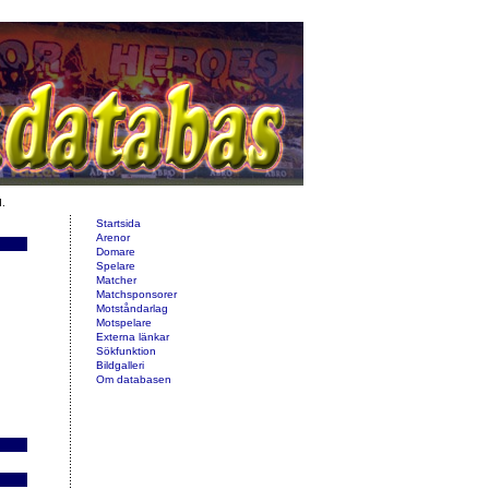
d.
Startsida
Arenor
Domare
Spelare
Matcher
Matchsponsorer
Motståndarlag
Motspelare
Externa länkar
Sökfunktion
Bildgalleri
Om databasen