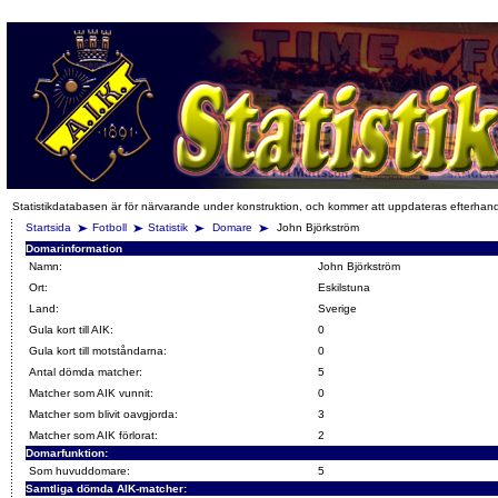
Statistikdatabasen är för närvarande under konstruktion, och kommer att uppdateras efterhan
Startsida
Fotboll
Statistik
Domare
John Björkström
Domarinformation
Namn:
John Björkström
Ort:
Eskilstuna
Land:
Sverige
Gula kort till AIK:
0
Gula kort till motståndarna:
0
Antal dömda matcher:
5
Matcher som AIK vunnit:
0
Matcher som blivit oavgjorda:
3
Matcher som AIK förlorat:
2
Domarfunktion:
Som huvuddomare:
5
Samtliga dömda AIK-matcher: