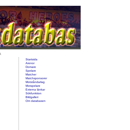
d.
Startsida
Arenor
Domare
Spelare
Matcher
Matchsponsorer
Motståndarlag
Motspelare
Externa länkar
Sökfunktion
Bildgalleri
Om databasen