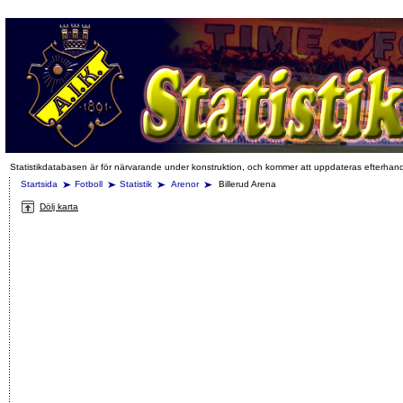
Statistikdatabasen är för närvarande under konstruktion, och kommer att uppdateras efterhan
Startsida
Fotboll
Statistik
Arenor
Billerud Arena
Dölj karta