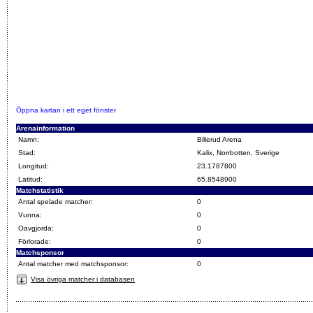
Öppna kartan i ett eget fönster
Arenainformation
Namn:
Billerud Arena
Stad:
Kalix, Norrbotten, Sverige
Longitud:
23.1787800
Latitud:
65.8548900
Matchstatistik
Antal spelade matcher:
0
Vunna:
0
Oavgjorda:
0
Förlorade:
0
Matchsponsor
Antal matcher med matchsponsor:
0
Visa övriga matcher i databasen