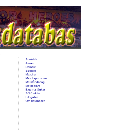
d.
Startsida
Arenor
Domare
Spelare
Matcher
Matchsponsorer
Motståndarlag
Motspelare
Externa länkar
Sökfunktion
Bildgalleri
Om databasen