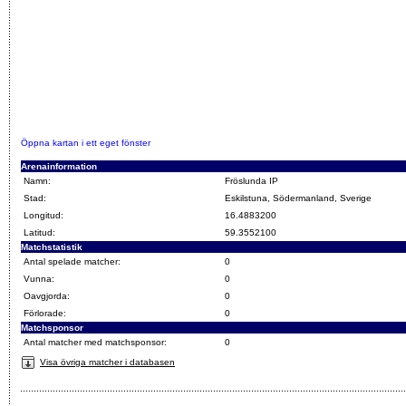
Öppna kartan i ett eget fönster
Arenainformation
Namn:
Fröslunda IP
Stad:
Eskilstuna, Södermanland, Sverige
Longitud:
16.4883200
Latitud:
59.3552100
Matchstatistik
Antal spelade matcher:
0
Vunna:
0
Oavgjorda:
0
Förlorade:
0
Matchsponsor
Antal matcher med matchsponsor:
0
Visa övriga matcher i databasen