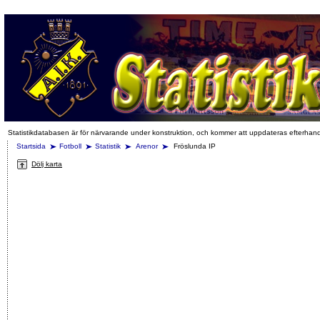
Statistikdatabasen är för närvarande under konstruktion, och kommer att uppdateras efterhan
Startsida
Fotboll
Statistik
Arenor
Fröslunda IP
Dölj karta