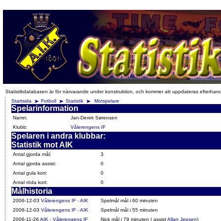
Statistikdatabasen är för närvarande under konstruktion, och kommer att uppdateras efterhan
Startsida
Fotboll
Statistik
Motspelare
Spelarinformation
Namn:
Jan-Derek Sørensen
Klubb:
Vålerengens IF
Spelaren i andra klubbar:
Statistik mot AIK
Antal gjorda mål:
3
Antal gjorda assist:
0
Antal gula kort:
0
Antal röda kort:
0
Målhistoria
2006-12-03
Vålerengens IF - AIK
Spelmål mål i 60 minuten
2006-12-03
Vålerengens IF - AIK
Spelmål mål i 55 minuten
2006-11-26
AIK - Vålerengens IF
Nick mål i 79 minuten ( assist
Allan Jepsen
)