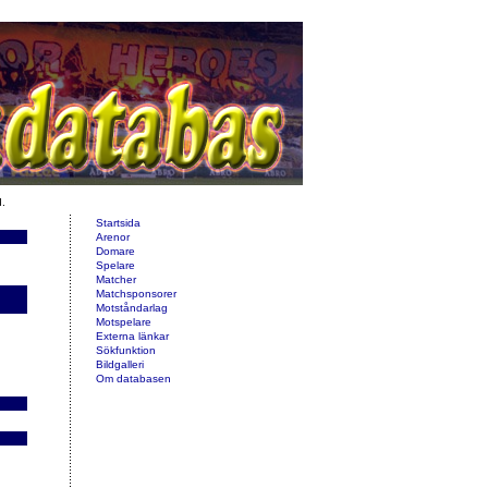
d.
Startsida
Arenor
Domare
Spelare
Matcher
Matchsponsorer
Motståndarlag
Motspelare
Externa länkar
Sökfunktion
Bildgalleri
Om databasen