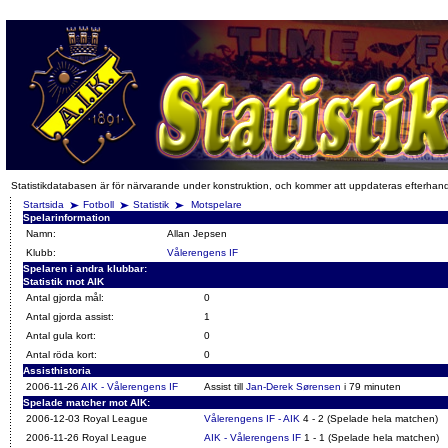
Statistikdatabasen är för närvarande under konstruktion, och kommer att uppdateras efterhan
Startsida
Fotboll
Statistik
Motspelare
Spelarinformation
Namn:
Allan Jepsen
Klubb:
Vålerengens IF
Spelaren i andra klubbar:
Statistik mot AIK
Antal gjorda mål:
0
Antal gjorda assist:
1
Antal gula kort:
0
Antal röda kort:
0
Assisthistoria
2006-11-26
AIK - Vålerengens IF
Assist till
Jan-Derek Sørensen
i 79 minuten
Spelade matcher mot AIK:
2006-12-03 Royal League
Vålerengens IF - AIK
4 - 2 (Spelade hela matchen)
2006-11-26 Royal League
AIK - Vålerengens IF
1 - 1 (Spelade hela matchen)