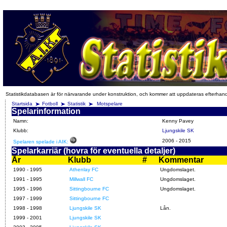
Statistikdatabasen är för närvarande under konstruktion, och kommer att uppdateras efterhan
Startsida
Fotboll
Statistik
Motspelare
Spelarinformation
Namn:
Kenny Pavey
Klubb:
Ljungskile SK
2006
-
2015
Spelaren spelade i AIK:
Spelarkarriär (hovra för eventuella detaljer)
År
Klubb
#
Kommentar
1990 - 1995
Athenlay FC
Ungdomslaget.
1991 - 1995
Millwall FC
Ungdomslaget.
1995 - 1996
Sittingbourne FC
Ungdomslaget.
1997 - 1999
Sittingbourne FC
1998 - 1998
Ljungskile SK
Lån.
1999 - 2001
Ljungskile SK