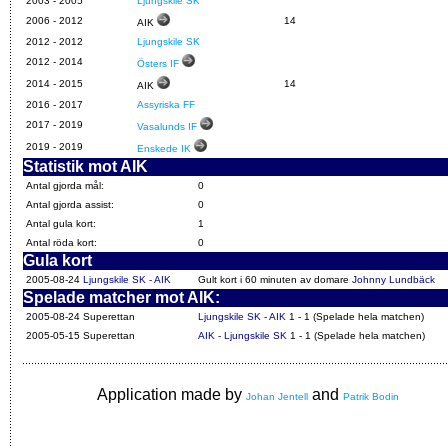
2003 - 2005
Ljungskile SK
2006 -
2012
14
AIK
2012
-
2012
Ljungskile SK
2012
-
2014
Östers IF
2014
-
2015
14
AIK
2016
-
2017
Assyriska FF
2017
-
2019
Vasalunds IF
2019
-
2019
Enskede IK
Statistik mot AIK
Antal gjorda mål:
0
Antal gjorda assist:
0
Antal gula kort:
1
Antal röda kort:
0
Gula kort
2005-08-24
Ljungskile SK - AIK
Gult kort i 60 minuten av domare
Johnny Lundbäck
Spelade matcher mot AIK:
2005-08-24 Superettan
Ljungskile SK - AIK
1 - 1 (Spelade hela matchen)
2005-05-15 Superettan
AIK - Ljungskile SK
1 - 1 (Spelade hela matchen)
Application made by
and
Johan Jentell
Patrik Bodin