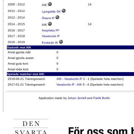
2006 -
2012
14
AIK
2012
-
2012
Ljungskile SK
2012
-
2014
Östers IF
2014
-
2015
14
AIK
2016
-
2017
Assyriska FF
2017
-
2019
Vasalunds IF
2019
-
2019
Enskede IK
Statistik mot AIK
Antal gjorda mål:
0
Antal gjorda assist:
0
Antal gula kort:
0
Antal röda kort:
0
Spelade matcher mot AIK:
2018-06-21 Träningsmatch
AIK - Vasalunds IF
2 - 1 (Spelade hela matchen)
2017-01-21 Träningsmatch
Vasalunds IF - AIK
0 - 4 (Spelade hela matchen)
Application made by
Johan Jentell
and
Patrik Bodin