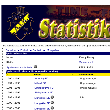
Statistikdatabasen är för närvarande under konstruktion, och kommer att uppdateras efterhan
Startsida
Fotboll
Statistik
Motspelare
Spelarinformation
Namn:
Kenny Pavey
Klubb:
Vasalunds IF
2006
-
2015
Spelaren spelade i AIK:
Spelarkarriär (hovra för eventuella detaljer)
År
Klubb
#
Kommentar
1990 - 1995
Athenlay FC
Ungdomslaget.
1991 - 1995
Millwall FC
Ungdomslaget.
1995 - 1996
Sittingbourne FC
Ungdomslaget.
1997 - 1999
Sittingbourne FC
1998 - 1998
Lån.
Ljungskile SK
1999 - 2001
Ljungskile SK
2003 - 2005
Ljungskile SK