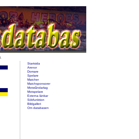
d.
Startsida
Arenor
Domare
Spelare
Matcher
Matchsponsorer
Motståndarlag
Motspelare
Externa länkar
Sökfunktion
Bildgalleri
Om databasen