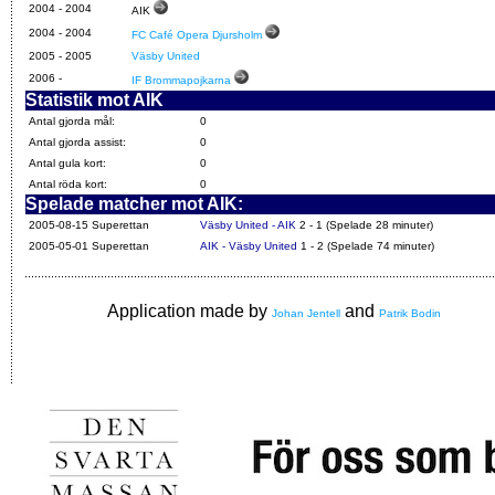
2004 - 2004
AIK
2004 - 2004
FC Café Opera Djursholm
2005 - 2005
Väsby United
2006 -
IF Brommapojkarna
Statistik mot AIK
Antal gjorda mål:
0
Antal gjorda assist:
0
Antal gula kort:
0
Antal röda kort:
0
Spelade matcher mot AIK:
2005-08-15 Superettan
Väsby United - AIK
2 - 1 (Spelade 28 minuter)
2005-05-01 Superettan
AIK - Väsby United
1 - 2 (Spelade 74 minuter)
Application made by
and
Johan Jentell
Patrik Bodin