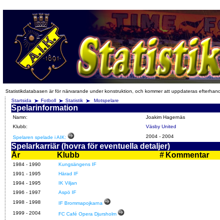
Statistikdatabasen är för närvarande under konstruktion, och kommer att uppdateras efterhan
Startsida
Fotboll
Statistik
Motspelare
Spelarinformation
Namn:
Joakim Hagernäs
Klubb:
Väsby United
2004
-
2004
Spelaren spelade i AIK:
Spelarkarriär (hovra för eventuella detaljer)
År
Klubb
#
Kommentar
1984 - 1990
Kungsängens IF
1991 - 1995
Härad IF
1994 - 1995
IK Viljan
1996 - 1997
Aspö IF
1998 - 1998
IF Brommapojkarna
1999 - 2004
FC Café Opera Djursholm