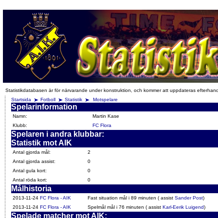
Statistikdatabasen är för närvarande under konstruktion, och kommer att uppdateras efterhan
Startsida
Fotboll
Statistik
Motspelare
Spelarinformation
Namn:
Martin Kase
Klubb:
FC Flora
Spelaren i andra klubbar:
Statistik mot AIK
Antal gjorda mål:
2
Antal gjorda assist:
0
Antal gula kort:
0
Antal röda kort:
0
Målhistoria
2013-11-24
FC Flora - AIK
Fast situation mål i 89 minuten ( assist
Sander Post
)
2013-11-24
FC Flora - AIK
Spelmål mål i 76 minuten ( assist
Karl-Eerik Luigend
)
Spelade matcher mot AIK: