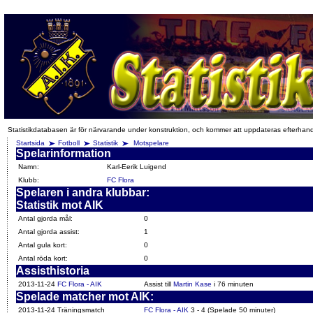
Statistikdatabasen är för närvarande under konstruktion, och kommer att uppdateras efterhan
Startsida
Fotboll
Statistik
Motspelare
Spelarinformation
Namn:
Karl-Eerik Luigend
Klubb:
FC Flora
Spelaren i andra klubbar:
Statistik mot AIK
Antal gjorda mål:
0
Antal gjorda assist:
1
Antal gula kort:
0
Antal röda kort:
0
Assisthistoria
2013-11-24
FC Flora - AIK
Assist till
Martin Kase
i 76 minuten
Spelade matcher mot AIK:
2013-11-24 Träningsmatch
FC Flora - AIK
3 - 4 (Spelade 50 minuter)