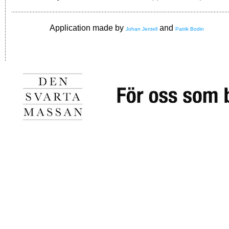
Application made by
and
Johan Jentell
Patrik Bodin