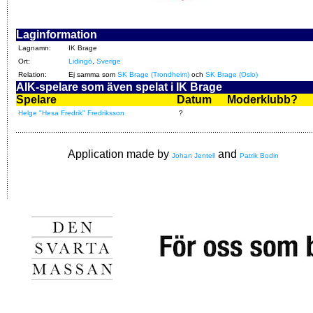
Laginformation
Lagnamn:
IK Brage
Ort:
Lidingö
,
Sverige
Relation:
Ej samma som
SK Brage (Trondheim)
och
SK Brage (Oslo)
AIK-spelare som även spelat i IK Brage
Spelare
Datum
Moderklubb?
Helge "Hesa Fredrik" Fredriksson
?
Application made by
and
Johan Jentell
Patrik Bodin