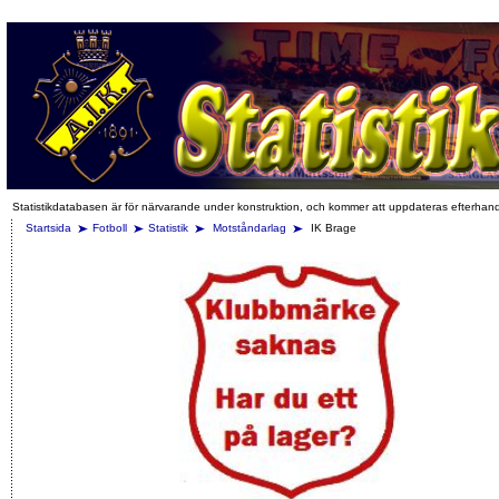
Statistikdatabasen är för närvarande under konstruktion, och kommer att uppdateras efterhan
Startsida
Fotboll
Statistik
Motståndarlag
IK Brage