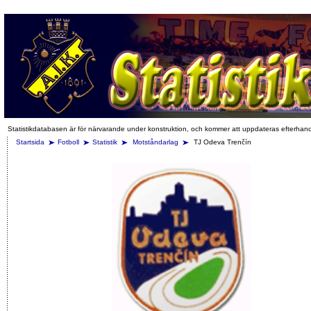
Statistikdatabasen är för närvarande under konstruktion, och kommer att uppdateras efterhan
Startsida
Fotboll
Statistik
Motståndarlag
TJ Odeva Trenčín