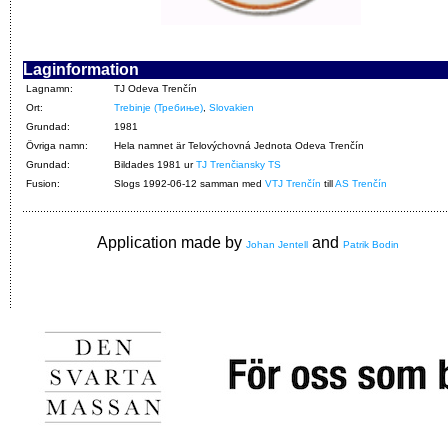
Laginformation
Lagnamn:
TJ Odeva Trenčín
Ort:
Trebinje (Требиње)
,
Slovakien
Grundad:
1981
Övriga namn:
Hela namnet är Telovýchovná Jednota Odeva Trenčín
Grundad:
Bildades 1981 ur
TJ Trenčiansky TS
Fusion:
Slogs 1992-06-12 samman med
VTJ Trenčín
till
AS Trenčín
Application made by
and
Johan Jentell
Patrik Bodin