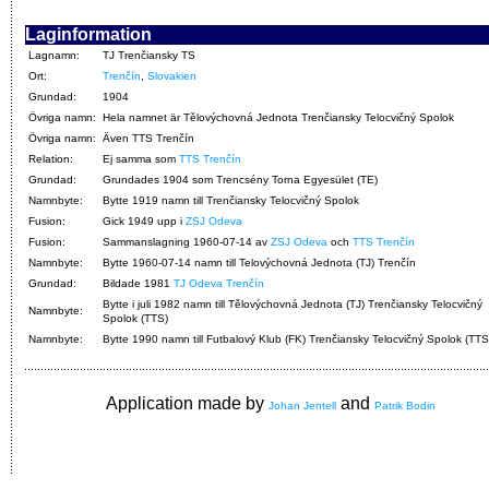
Laginformation
Lagnamn:
TJ Trenčiansky TS
Ort:
Trenčín
,
Slovakien
Grundad:
1904
Övriga namn:
Hela namnet är Tělovýchovná Jednota Trenčiansky Telocvičný Spolok
Övriga namn:
Även TTS Trenčín
Relation:
Ej samma som
TTS Trenčín
Grundad:
Grundades 1904 som Trencsény Torna Egyesület (TE)
Namnbyte:
Bytte 1919 namn till Trenčiansky Telocvičný Spolok
Fusion:
Gick 1949 upp i
ZSJ Odeva
Fusion:
Sammanslagning 1960-07-14 av
ZSJ Odeva
och
TTS Trenčín
Namnbyte:
Bytte 1960-07-14 namn till Telovýchovná Jednota (TJ) Trenčín
Grundad:
Bildade 1981
TJ Odeva Trenčín
Bytte i juli 1982 namn till Tělovýchovná Jednota (TJ) Trenčiansky Telocvičný
Namnbyte:
Spolok (TTS)
Namnbyte:
Bytte 1990 namn till Futbalový Klub (FK) Trenčiansky Telocvičný Spolok (TTS
Application made by
and
Johan Jentell
Patrik Bodin