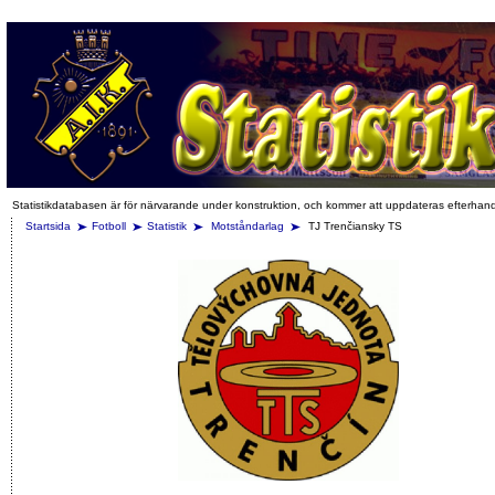
Statistikdatabasen är för närvarande under konstruktion, och kommer att uppdateras efterhan
Startsida
Fotboll
Statistik
Motståndarlag
TJ Trenčiansky TS