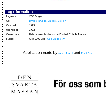
Laginformation
Lagnamn:
VFC Bruges
Ort:
Brygge (Brugge, Bruges)
,
Belgien
Grundad:
1895
Upphörde:
1902
Övriga namn:
Hela namnet är Vlaamsche Football Club de Bruges
Fusion:
Gick 1902 upp i
Club Brugge KV
Application made by
and
Johan Jentell
Patrik Bodin