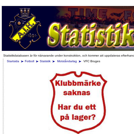
Statistikdatabasen är för närvarande under konstruktion, och kommer att uppdateras efterhan
Startsida
Fotboll
Statistik
Motståndarlag
VFC Bruges