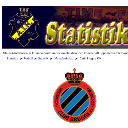
Statistikdatabasen är för närvarande under konstruktion, och kommer att uppdateras efterhan
Startsida
Fotboll
Statistik
Motståndarlag
Club Brugge KV