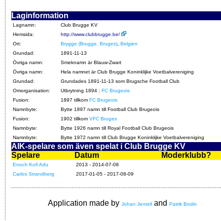
Laginformation
Lagnamn:
Club Brugge KV
Hemsida:
http://www.clubbrugge.be/
Ort:
Brygge (Brugge, Bruges)
,
Belgien
Grundad:
1891-11-13
Övriga namn:
Smeknamn är Blauw-Zwart
Övriga namn:
Hela namnet är Club Brugge Koninklijke Voetbalvereniging
Grundad:
Grundades 1891-11-13 som Brugsche Football Club
Omorganisation:
Utbrytning 1894 :
FC Brugeois
Fusion:
1897 tillkom
FC Brugeois
Namnbyte:
Bytte 1897 namn till Football Club Brugeois
Fusion:
1902 tillkom
VFC Bruges
Namnbyte:
Bytte 1926 namn till Royal Football Club Brugeois
Namnbyte:
Bytte 1972 namn till Club Brugge Koninklijke Voetbalvereniging
AIK-spelare som även spelat i Club Brugge KV
Spelare
Datum
Moderklubb?
Enoch Kofi Adu
2013 - 2014-07-08
Carlos Strandberg
2017-01-05 - 2017-08-09
Application made by
and
Johan Jentell
Patrik Bodin