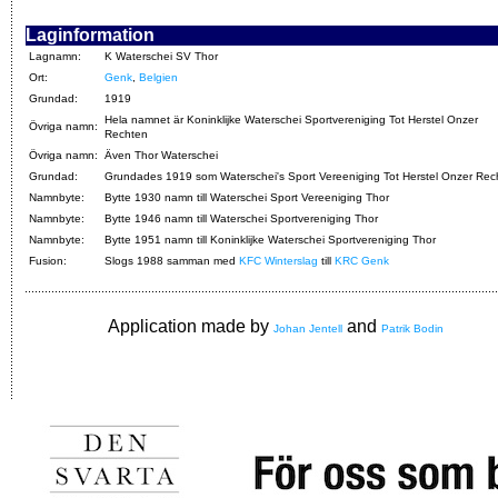
Laginformation
Lagnamn:
K Waterschei SV Thor
Ort:
Genk
,
Belgien
Grundad:
1919
Hela namnet är Koninklijke Waterschei Sportvereniging Tot Herstel Onzer
Övriga namn:
Rechten
Övriga namn:
Även Thor Waterschei
Grundad:
Grundades 1919 som Waterschei's Sport Vereeniging Tot Herstel Onzer Rec
Namnbyte:
Bytte 1930 namn till Waterschei Sport Vereeniging Thor
Namnbyte:
Bytte 1946 namn till Waterschei Sportvereniging Thor
Namnbyte:
Bytte 1951 namn till Koninklijke Waterschei Sportvereniging Thor
Fusion:
Slogs 1988 samman med
KFC Winterslag
till
KRC Genk
Application made by
and
Johan Jentell
Patrik Bodin