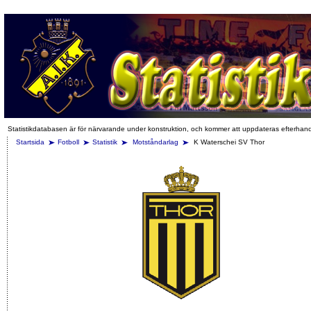
Statistikdatabasen är för närvarande under konstruktion, och kommer att uppdateras efterhan
Startsida
Fotboll
Statistik
Motståndarlag
K Waterschei SV Thor